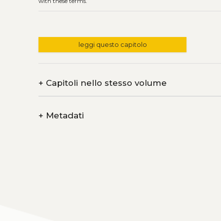
with these terms.
leggi questo capitolo
+
Capitoli nello stesso volume
+
Metadati