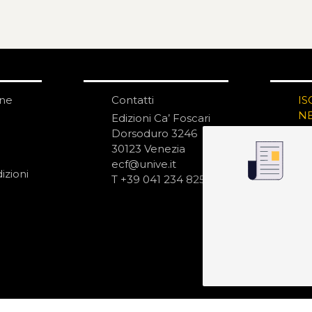
one
Contatti
IS
N
Edizioni Ca’ Foscari
Dorsoduro 3246
30123 Venezia
ecf@unive.it
izioni
T +39 041 234 8250