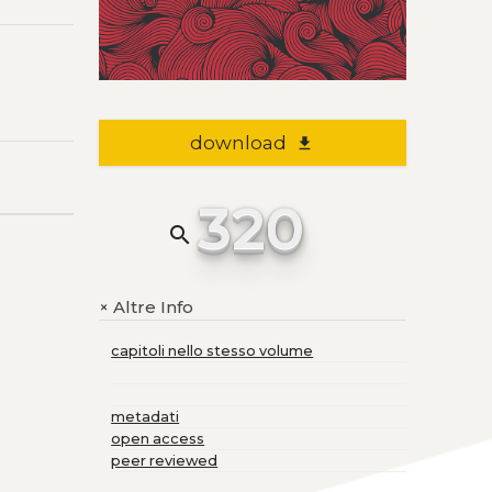
download
file_download
320
search
Altre Info
+
capitoli nello stesso volume
metadati
open access
peer reviewed