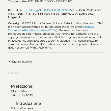
Thema codes
KJE
•
KNSB
•
JBCC2
•
1DST-IT-NVE
Permalink
http://doi.org/10.30687/978-88-6969-615-2
|
e-ISBN
978-88-6969-
615-2 |
ISBN (PRINT)
978-88-6969-616-9 |
Pubblicato
04 Luglio 2022 |
Lingua
it
Copyright
© 2022 Filippo Barbera, Roberto Paladini, Marco Vedovato.
This
is an open-access work distributed under the terms of the
Creative
Commons Attribution License (CC BY)
. The use, distribution or
reproduction is permitted, provided that the original author(s) and the
copyright owner(s) are credited and that the original publication is cited,
in accordance with accepted academic practice. The license allows for
commercial use. No use, distribution or reproduction is permitted which
does not comply with these terms.
+
Sommario
Prefazione
Chiara Mio
04 Luglio 2022
1 • Introduzione
Filippo Barbera