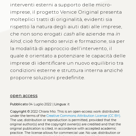
interventi esterni a supporto delle micro-
imprese, il progetto Venice Original presenta
molteplici tratti di originalità, evidenti sia
rispetto la natura degli aiuti dati alle imprese,
che non sono erogati
cash
alle aziende ma
in
kind
, cioè fornendo servizi e formazione, sia per
la modalità di approccio dell’intervento, il
quale è orientato a potenziare le capacità delle
imprese di identificare un nuovo equilibrio tra
condizioni esterne e struttura interna anziché
proporre soluzioni predefinite.
open access
Pubblicato
04 Luglio 2022 |
Lingua:
it
Copyright
© 2022 Chiara Mio.
This is an open-access work distributed
under the terms of the
Creative Commons Attribution License (CC BY)
.
The use, distribution or reproduction is permitted, provided that the
original author(s) and the copyright owner(s) are credited and that the
original publication is cited, in accordance with accepted academic
practice. The license allows for commercial use. No use, distribution or