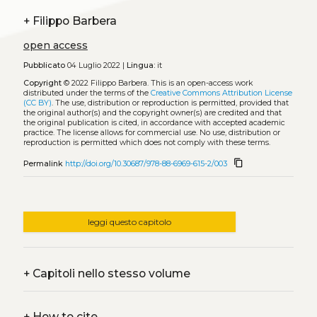
+
Filippo Barbera
open access
Pubblicato
04 Luglio 2022 |
Lingua:
it
Copyright
© 2022 Filippo Barbera.
This is an open-access work
distributed under the terms of the
Creative Commons Attribution License
(CC BY)
. The use, distribution or reproduction is permitted, provided that
the original author(s) and the copyright owner(s) are credited and that
the original publication is cited, in accordance with accepted academic
practice. The license allows for commercial use. No use, distribution or
reproduction is permitted which does not comply with these terms.
content_copy
Permalink
http://doi.org/10.30687/978-88-6969-615-2/003
leggi questo capitolo
+
Capitoli nello stesso volume
+
How to cite