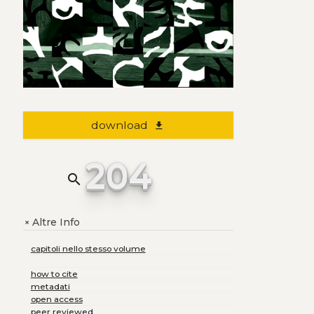
download
file_download
204
search
Altre Info
+
capitoli nello stesso volume
how to cite
metadati
open access
peer reviewed