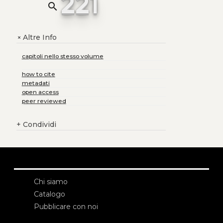
221
search
Altre Info
+
capitoli nello stesso volume
how to cite
metadati
open access
peer reviewed
+
Condividi
Chi siamo
Catalogo
Pubblicare con noi