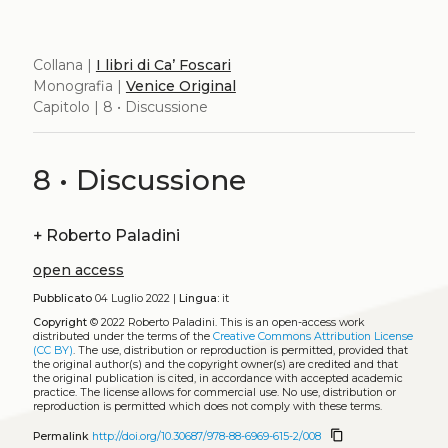
Collana |
I libri di Ca’ Foscari
Monografia |
Venice Original
Capitolo | 8 • Discussione
8 • Discussione
+
Roberto Paladini
open access
Pubblicato
04 Luglio 2022 |
Lingua:
it
Copyright
© 2022 Roberto Paladini.
This is an open-access work
distributed under the terms of the
Creative Commons Attribution License
(CC BY)
. The use, distribution or reproduction is permitted, provided that
the original author(s) and the copyright owner(s) are credited and that
the original publication is cited, in accordance with accepted academic
practice. The license allows for commercial use. No use, distribution or
reproduction is permitted which does not comply with these terms.
content_copy
Permalink
http://doi.org/10.30687/978-88-6969-615-2/008