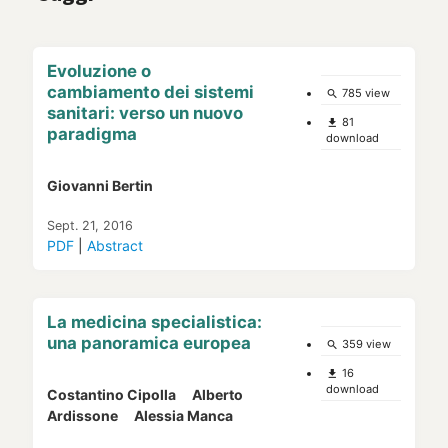
Evoluzione o
cambiamento dei sistemi
785 view
search
sanitari: verso un nuovo
81
file_download
paradigma
download
Giovanni Bertin
Sept. 21, 2016
PDF
|
Abstract
La medicina specialistica:
una panoramica europea
359 view
search
16
file_download
download
Costantino Cipolla
Alberto
Ardissone
Alessia Manca