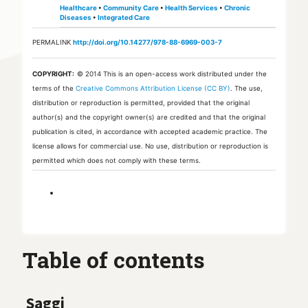
Healthcare
•
Community Care
•
Health Services
•
Chronic
Diseases
•
Integrated Care
PERMALINK
http://doi.org/10.14277/978-88-6969-003-7
COPYRIGHT:
© 2014
This is an open-access work distributed under the
terms of the
Creative Commons Attribution License (CC BY)
. The use,
distribution or reproduction is permitted, provided that the original
author(s) and the copyright owner(s) are credited and that the original
publication is cited, in accordance with accepted academic practice. The
license allows for commercial use. No use, distribution or reproduction is
permitted which does not comply with these terms.
Table of contents
Saggi