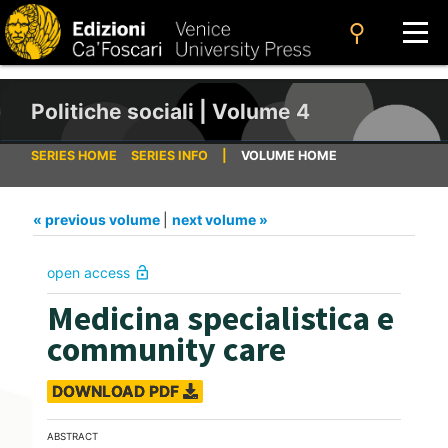
search
Politiche sociali | Volume 4
SERIES HOME
SERIES INFO
|
VOLUME HOME
« previous volume
|
next volume »
open access
lock_open
Medicina specialistica e
community care
DOWNLOAD PDF
ABSTRACT