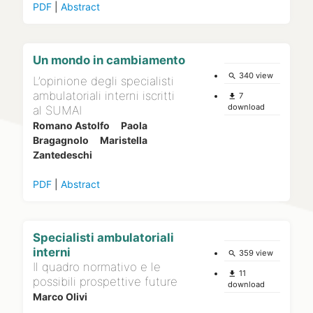
PDF
|
Abstract
Un mondo in cambiamento
340 view
search
L’opinione degli specialisti
ambulatoriali interni iscritti
7
file_download
download
al SUMAI
Romano Astolfo
Paola
Bragagnolo
Maristella
Zantedeschi
PDF
|
Abstract
Specialisti ambulatoriali
interni
359 view
search
Il quadro normativo e le
11
file_download
possibili prospettive future
download
Marco Olivi