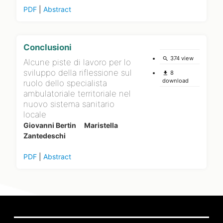
PDF
|
Abstract
Conclusioni
374 view
search
Alcune piste di lavoro per lo
sviluppo della riflessione sul
8
file_download
download
ruolo dello specialista
ambulatoriale territoriale nel
nuovo sistema sanitario
locale
Giovanni Bertin
Maristella
Zantedeschi
PDF
|
Abstract