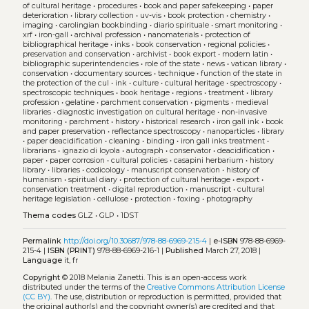
of cultural heritage
•
procedures
•
book and paper safekeeping
•
paper
deterioration
•
library collection
•
uv-vis
•
book protection
•
chemistry
•
imaging
•
carolingian bookbinding
•
diario spirituale
•
smart monitoring
•
xrf
•
iron-gall
•
archival profession
•
nanomaterials
•
protection of
bibliographical heritage
•
inks
•
book conservation
•
regional policies
•
preservation and conservation
•
archivist
•
book export
•
modern latin
•
bibliographic superintendencies
•
role of the state
•
news
•
vatican library
•
conservation
•
documentary sources
•
technique
•
function of the state in
the protection of the cul
•
ink
•
culture
•
cultural heritage
•
spectroscopy
•
spectroscopic techniques
•
book heritage
•
regions
•
treatment
•
library
profession
•
gelatine
•
parchment conservation
•
pigments
•
medieval
libraries
•
diagnostic investigation on cultural heritage
•
non-invasive
monitoring
•
parchment
•
history
•
historical research
•
iron gall ink
•
book
and paper preservation
•
reflectance spectroscopy
•
nanoparticles
•
library
•
paper deacidification
•
cleaning
•
binding
•
iron gall inks treatment
•
librarians
•
ignazio di loyola
•
autograph
•
conservator
•
deacidification
•
paper
•
paper corrosion
•
cultural policies
•
casapini herbarium
•
history
library
•
libraries
•
codicology
•
manuscript conservation
•
history of
humanism
•
spiritual diary
•
protection of cultural heritage
•
export
•
conservation treatment
•
digital reproduction
•
manuscript
•
cultural
heritage legislation
•
cellulose
•
protection
•
foxing
•
photography
Thema codes
GLZ
•
GLP
•
1DST
Permalink
http://doi.org/10.30687/978-88-6969-215-4
|
e-ISBN
978-88-6969-
215-4 |
ISBN (PRINT)
978-88-6969-216-1 |
Published
March 27, 2018 |
Language
it, fr
Copyright
© 2018 Melania Zanetti.
This is an open-access work
distributed under the terms of the
Creative Commons Attribution License
(CC BY)
. The use, distribution or reproduction is permitted, provided that
the original author(s) and the copyright owner(s) are credited and that