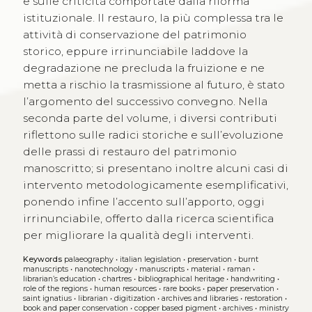
e sulle criticità comportate dalla riforma
istituzionale. Il restauro, la più complessa tra le
attività di conservazione del patrimonio
storico, eppure irrinunciabile laddove la
degradazione ne precluda la fruizione e ne
metta a rischio la trasmissione al futuro, è stato
l’argomento del successivo convegno. Nella
seconda parte del volume, i diversi contributi
riflettono sulle radici storiche e sull’evoluzione
delle prassi di restauro del patrimonio
manoscritto; si presentano inoltre alcuni casi di
intervento metodologicamente esemplificativi,
ponendo infine l’accento sull’apporto, oggi
irrinunciabile, offerto dalla ricerca scientifica
per migliorare la qualità degli interventi.
Keywords
palaeography
•
italian legislation
•
preservation
•
burnt
manuscripts
•
nanotechnology
•
manuscripts
•
material
•
raman
•
librarian’s education
•
chartres
•
bibliographical heritage
•
handwriting
•
role of the regions
•
human resources
•
rare books
•
paper preservation
•
saint ignatius
•
librarian
•
digitization
•
archives and libraries
•
restoration
•
book and paper conservation
•
copper based pigment
•
archives
•
ministry