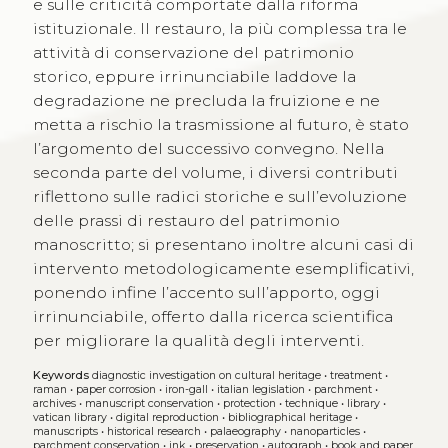
e sulle criticità comportate dalla riforma
istituzionale. Il restauro, la più complessa tra le
attività di conservazione del patrimonio
storico, eppure irrinunciabile laddove la
degradazione ne precluda la fruizione e ne
metta a rischio la trasmissione al futuro, è stato
l’argomento del successivo convegno. Nella
seconda parte del volume, i diversi contributi
riflettono sulle radici storiche e sull’evoluzione
delle prassi di restauro del patrimonio
manoscritto; si presentano inoltre alcuni casi di
intervento metodologicamente esemplificativi,
ponendo infine l’accento sull’apporto, oggi
irrinunciabile, offerto dalla ricerca scientifica
per migliorare la qualità degli interventi.
Keywords
diagnostic investigation on cultural heritage
•
treatment
•
raman
•
paper corrosion
•
iron-gall
•
italian legislation
•
parchment
•
archives
•
manuscript conservation
•
protection
•
technique
•
library
•
vatican library
•
digital reproduction
•
bibliographical heritage
•
manuscripts
•
historical research
•
palaeography
•
nanoparticles
•
parchment conservation
•
ink
•
preservation
•
autograph
•
book and paper