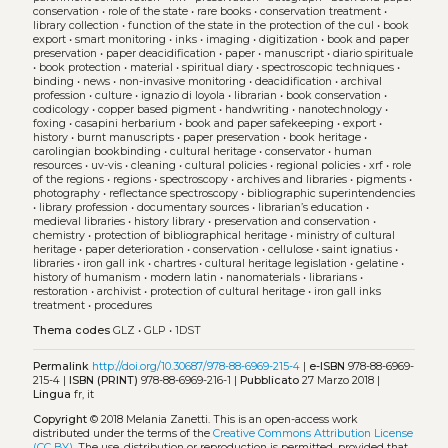
conservation
•
role of the state
•
rare books
•
conservation treatment
•
library collection
•
function of the state in the protection of the cul
•
book
export
•
smart monitoring
•
inks
•
imaging
•
digitization
•
book and paper
preservation
•
paper deacidification
•
paper
•
manuscript
•
diario spirituale
•
book protection
•
material
•
spiritual diary
•
spectroscopic techniques
•
binding
•
news
•
non-invasive monitoring
•
deacidification
•
archival
profession
•
culture
•
ignazio di loyola
•
librarian
•
book conservation
•
codicology
•
copper based pigment
•
handwriting
•
nanotechnology
•
foxing
•
casapini herbarium
•
book and paper safekeeping
•
export
•
history
•
burnt manuscripts
•
paper preservation
•
book heritage
•
carolingian bookbinding
•
cultural heritage
•
conservator
•
human
resources
•
uv-vis
•
cleaning
•
cultural policies
•
regional policies
•
xrf
•
role
of the regions
•
regions
•
spectroscopy
•
archives and libraries
•
pigments
•
photography
•
reflectance spectroscopy
•
bibliographic superintendencies
•
library profession
•
documentary sources
•
librarian’s education
•
medieval libraries
•
history library
•
preservation and conservation
•
chemistry
•
protection of bibliographical heritage
•
ministry of cultural
heritage
•
paper deterioration
•
conservation
•
cellulose
•
saint ignatius
•
libraries
•
iron gall ink
•
chartres
•
cultural heritage legislation
•
gelatine
•
history of humanism
•
modern latin
•
nanomaterials
•
librarians
•
restoration
•
archivist
•
protection of cultural heritage
•
iron gall inks
treatment
•
procedures
Thema codes
GLZ
•
GLP
•
1DST
Permalink
http://doi.org/10.30687/978-88-6969-215-4
|
e-ISBN
978-88-6969-
215-4 |
ISBN (PRINT)
978-88-6969-216-1 |
Pubblicato
27 Marzo 2018 |
Lingua
fr, it
Copyright
© 2018 Melania Zanetti.
This is an open-access work
distributed under the terms of the
Creative Commons Attribution License
(CC BY)
. The use, distribution or reproduction is permitted, provided that