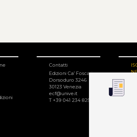
one
Contatti
IS
N
Edizioni Ca’ Foscari
Dorsoduro 3246
30123 Venezia
ecf@unive.it
izioni
T +39 041 234 8250