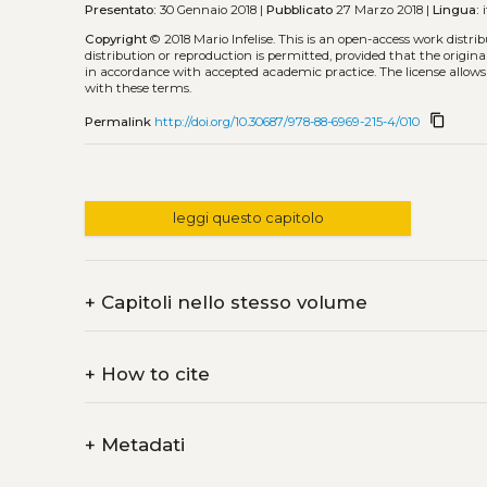
Presentato:
30 Gennaio 2018 |
Pubblicato
27 Marzo 2018 |
Lingua:
i
Copyright
© 2018 Mario Infelise.
This is an open-access work distr
distribution or reproduction is permitted, provided that the origina
in accordance with accepted academic practice. The license allows
with these terms.
content_copy
Permalink
http://doi.org/10.30687/978-88-6969-215-4/010
leggi questo capitolo
+
Capitoli nello stesso volume
+
How to cite
+
Metadati