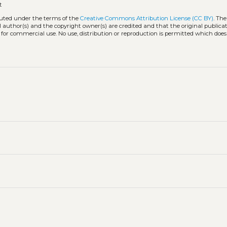
t
ibuted under the terms of the
Creative Commons Attribution License (CC BY)
. The
l author(s) and the copyright owner(s) are credited and that the original publicati
 for commercial use. No use, distribution or reproduction is permitted which doe