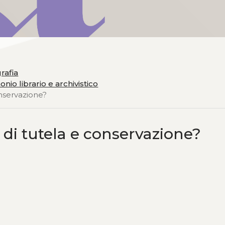
grafia
nio librario e archivistico
onservazione?
 di tutela e conservazione?