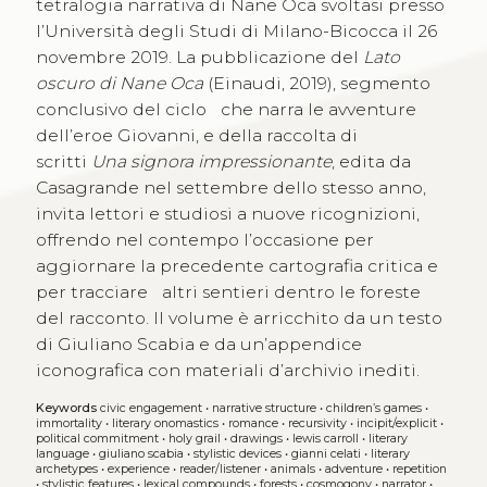
tetralogia narrativa di Nane Oca svoltasi presso
l’Università degli Studi di Milano-Bicocca il 26
novembre 2019. La pubblicazione del
Lato
oscuro di Nane Oca
(Einaudi, 2019), segmento
conclusivo del ciclo che narra le avventure
dell’eroe Giovanni, e della raccolta di
scritti
Una signora impressionante
, edita da
Casagrande nel settembre dello stesso anno,
invita lettori e studiosi a nuove ricognizioni,
offrendo nel contempo l’occasione per
aggiornare la precedente cartografia critica e
per tracciare altri sentieri dentro le foreste
del racconto. Il volume è arricchito da un testo
di Giuliano Scabia e da un’appendice
iconografica con materiali d’archivio inediti.
Keywords
civic engagement
•
narrative structure
•
children’s games
•
immortality
•
literary onomastics
•
romance
•
recursivity
•
incipit/explicit
•
political commitment
•
holy grail
•
drawings
•
lewis carroll
•
literary
language
•
giuliano scabia
•
stylistic devices
•
gianni celati
•
literary
archetypes
•
experience
•
reader/listener
•
animals
•
adventure
•
repetition
•
stylistic features
•
lexical compounds
•
forests
•
cosmogony
•
narrator
•