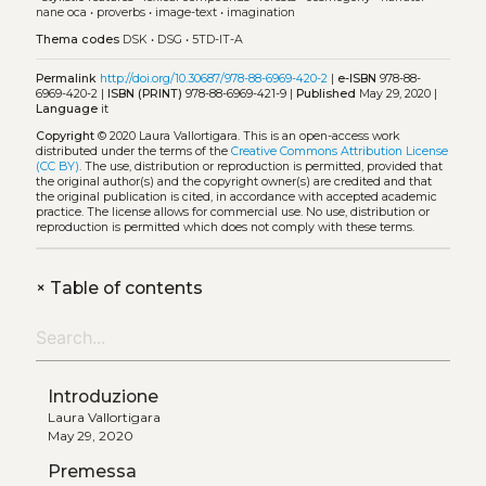
nane oca
•
proverbs
•
image-text
•
imagination
Thema codes
DSK
•
DSG
•
5TD-IT-A
Permalink
http://doi.org/10.30687/978-88-6969-420-2
|
e-ISBN
978-88-
6969-420-2 |
ISBN (PRINT)
978-88-6969-421-9 |
Published
May 29, 2020 |
Language
it
Copyright
© 2020 Laura Vallortigara.
This is an open-access work
distributed under the terms of the
Creative Commons Attribution License
(CC BY)
. The use, distribution or reproduction is permitted, provided that
the original author(s) and the copyright owner(s) are credited and that
the original publication is cited, in accordance with accepted academic
practice. The license allows for commercial use. No use, distribution or
reproduction is permitted which does not comply with these terms.
+
Table of contents
Introduzione
Laura Vallortigara
May 29, 2020
Premessa