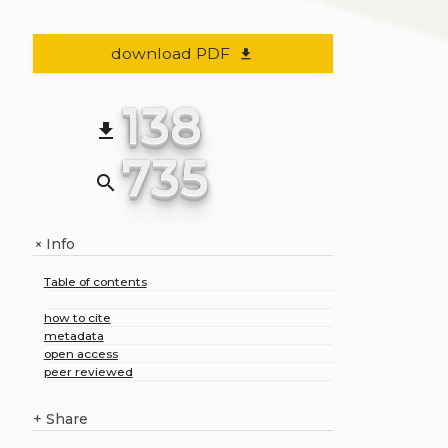
download PDF
file_download
138
file_download
735
search
Info
+
Table of contents
how to cite
metadata
open access
peer reviewed
+
Share