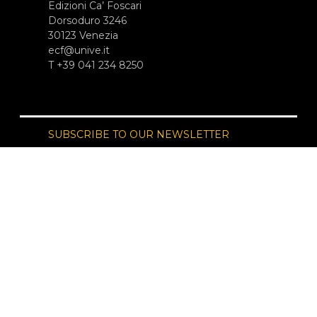
Edizioni Ca’ Foscari
Dorsoduro 3246
30123 Venezia
ecf@unive.it
T +39 041 234 8250
SUBSCRIBE TO OUR NEWSLETTER