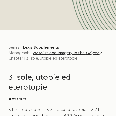
Series |
Lexis Supplements
Monograph |
Nēsoi
. Island imagery in the
Odyssey
Chapter | 3 Isole, utopie ed eterotopie
3 Isole, utopie ed
eterotopie
Abstract
3.1 Introduzione. – 3.2 Tracce di utopia. – 3.2.1
Una questione di motivi. – 3.2.2 Aspetti formali.