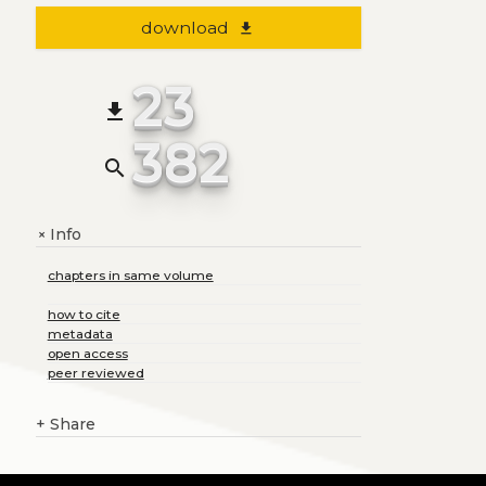
download
file_download
23
file_download
382
search
Info
+
chapters in same volume
how to cite
metadata
open access
peer reviewed
+
Share