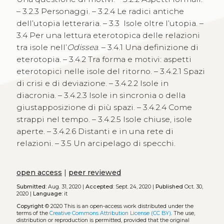
– 3.2.3 Personaggi. – 3.2.4 Le radici antiche
dell’utopia letteraria. – 3.3 Isole oltre l’utopia. –
3.4 Per una lettura eterotopica delle relazioni
tra isole nell’
Odissea
. – 3.4.1 Una definizione di
eterotopia. – 3.4.2 Tra forma e motivi: aspetti
eterotopici nelle isole del ritorno. – 3.4.2.1 Spazi
di crisi e di deviazione. – 3.4.2.2 Isole in
diacronia. – 3.4.2.3 Isole in sincronia o della
giustapposizione di più spazi. – 3.4.2.4 Come
strappi nel tempo. – 3.4.2.5 Isole chiuse, isole
aperte. – 3.4.2.6 Distanti e in una rete di
relazioni. – 3.5 Un arcipelago di specchi.
open access
|
peer reviewed
Submitted:
Aug. 31, 2020 |
Accepted:
Sept. 24, 2020 |
Published
Oct. 30,
2020 |
Language:
it
Copyright
© 2020
This is an open-access work distributed under the
terms of the
Creative Commons Attribution License (CC BY)
. The use,
distribution or reproduction is permitted, provided that the original