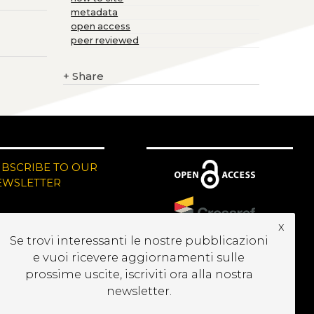
metadata
open access
peer reviewed
+
Share
UBSCRIBE TO OUR
EWSLETTER
x
Se trovi interessanti le nostre pubblicazioni
e vuoi ricevere aggiornamenti sulle
prossime uscite, iscriviti ora alla nostra
newsletter.