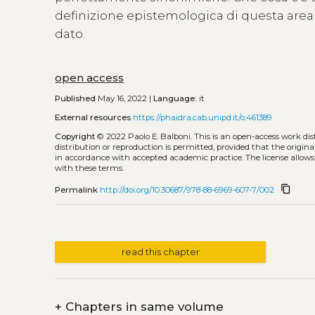
definizione epistemologica di questa area 
dato.
open access
Published
May 16, 2022 |
Language:
it
External resources
https://phaidra.cab.unipd.it/o:461389
Copyright
© 2022 Paolo E. Balboni.
This is an open-access work di
distribution or reproduction is permitted, provided that the origina
in accordance with accepted academic practice. The license allows
with these terms.
content_copy
Permalink
http://doi.org/10.30687/978-88-6969-607-7/002
read this chapter
+
Chapters in same volume