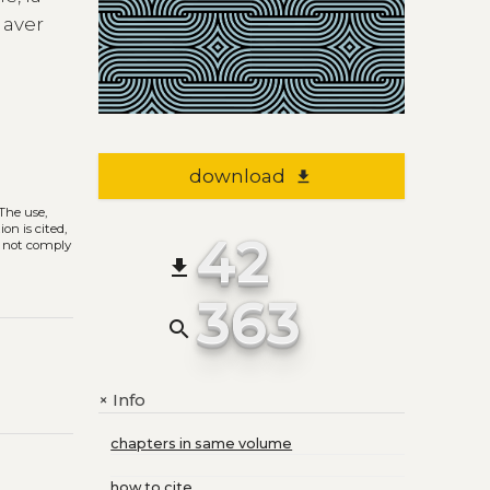
 aver
download
file_download
 The use,
on is cited,
42
s not comply
file_download
363
search
Info
+
chapters in same volume
how to cite