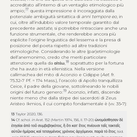
accreditato all’interno di un ventaglio etimologico più
17
ampio;
questa impressione è incoraggiata dalla
potenziale ambiguità sintattica di
anni tempore eo
, in
cui, oltre all’indubbio valore temporale garantito dal
precedente
aestate
, si potrebbe rintracciare anche una
funzione strumentale, che renderebbe ancora più
esplicite l’origine linguistica del lessema e la presa di
posizione del poeta rispetto ad altre tradizioni
etimologiche. Considerando le altre (par)etimologie
dell’anemonimo, credo che meriti particolare
18
attenzione quella da
αἰτέω
,
soprattutto per la fortuna
che ha avuto in età ellenistica. Nella versione
callimachea del mito di Aconzio e Cidippe (
Aet
. fr.
75.32‑7 Pf. = 174 Mass.), l’oracolo di Apollo tranquillizza
Ceice, il padre della giovane, sottolineando le nobili
19
origini del futuro genero:
Aconzio, infatti, discende
niente meno che dalla stirpe dei sacerdoti di Zeus
Aristeo Ikmios, il cui compito fondamentale è (vv. 35‑7):
13
Taylor 2020, 136.
14
Cf. schol.
in
Arat. 152 (Martin 1974, 156, ll. 17‑20)
ὠνομάσθησαν δὲ
ἐτησίαι ἀπὸ τοῦ συμβεβηκότος
,
ἢ ὅτι κατ’ ἔτος πνέουσι ταῖς τακταῖς
αὐτῶν ἡμέραις καὶ τεταγμένοις χρόνοις ἀρχόμενοι
,
παρὰ τὸ ἔτος
; Isid.