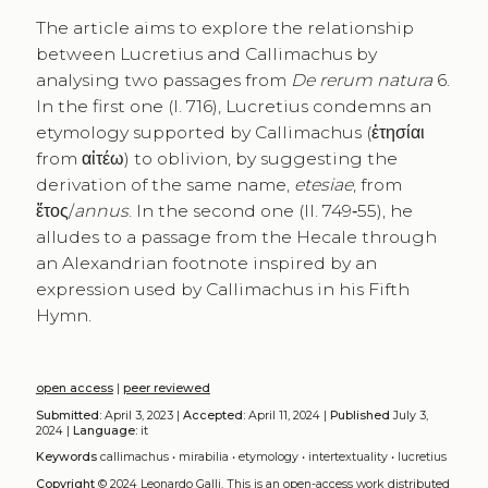
The article aims to explore the relationship
between Lucretius and Callimachus by
analysing two passages from
De rerum natura
6.
In the first one (l. 716), Lucretius condemns an
etymology supported by Callimachus (ἐτησίαι
from αἰτέω) to oblivion, by suggesting the
derivation of the same name,
etesiae
, from
ἔτος/
annus
. In the second one (ll. 749‑55), he
alludes to a passage from the Hecale through
an Alexandrian footnote inspired by an
expression used by Callimachus in his Fifth
Hymn.
open access
|
peer reviewed
Submitted:
April 3, 2023 |
Accepted:
April 11, 2024 |
Published
July 3,
2024 |
Language:
it
Keywords
callimachus
•
mirabilia
•
etymology
•
intertextuality
•
lucretius
Copyright
© 2024 Leonardo Galli.
This is an open-access work distributed