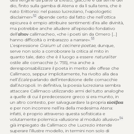
dio, finito sulla gamba di Atena e da lì sulla terra, che è
nato Erittonio: nel passo lucreziano, l’«apologetic
52
disclaimer»
dipende certo dal fatto che nell’ottica
epicurea è empio attribuire sentimenti d’ira alle divinità,
ma potrebbe anche alludere all’episodio fondativo
dell’
αἴτιον
callimacheo, «che i poeti sin da Omero […]
53
hanno difficoltà o imbarazzo a narrare».
L’espressione
Graium ut cecinere poetae
, dunque,
serve non solo a corroborare la critica al mito in
quanto tale, dato che è il luogo a essere
naturaliter
ostile alle cornacchie (v. 755), ma anche a
deresponsabilizzare il poeta in merito alle offese che
Callimaco, seppur implicitamente, ha rivolto alla dea
nell’
Ecale
parlando dell’interdizione delle cornacchie
dall’Acropoli. In definitiva, la poesia lucreziana sembra
attaccare Callimaco utilizzando armi del tutto analoghe
a quelle di cui il predecessore greco si era munito, in
un altro contesto, per salvaguardare la propria
εὐσέβεια
e per non incorrere nell’ira della medesima Atena:
infatti, è proprio attraverso questa sofisticata e
54
volutamente polemica «allusione al modulo allusivo»
già impiegato da Callimaco che Lucrezio intende
superare l’illustre modello, in termini non solo di