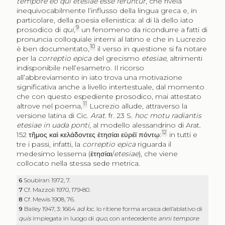
tempore eo qui etesiae esse feruntur
, che rivela
inequivocabilmente l’influsso della lingua greca e, in
particolare, della poesia ellenistica: al di là dello iato
9
prosodico di
qui
,
un fenomeno da ricondurre a fatti di
pronuncia colloquiale interni al latino e che in Lucrezio
10
è ben documentato,
il verso in questione si fa notare
per la
correptio epica
del grecismo
etesiae
, altrimenti
indisponibile nell’esametro. Il ricorso
all’abbreviamento in iato trova una motivazione
significativa anche a livello intertestuale, dal momento
che con questo espediente prosodico, mai attestato
11
altrove nel poema,
Lucrezio allude, attraverso la
versione latina di Cic.
Arat
. fr. 23 S.
hoc motu radiantis
etesiae in uada ponti
, al modello alessandrino di Arat.
12
152
τῆμος καὶ κελάδοντες ἐτησίαι εὐρέϊ πόντῳ
:
in tutti e
tre i passi, infatti, la
correptio epica
riguarda il
medesimo lessema (
ἐτησίαι
/
etesiae
), che viene
collocato nella stessa sede metrica.
6
Soubiran 1972, 7.
7
Cf. Mazzoli 1970, 179‑80.
8
Cf. Mewis 1908, 76.
9
Bailey 1947, 3: 1664
ad l
oc. lo ritiene forma arcaica dell’ablativo di
quis
impiegata in luogo di
quo
, con antecedente
anni tempore