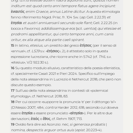
orig
. 13.11.15
etesiae autem flabra aquilonis sunt, quibus nomen
inditum est quod certo anni tempore flatus agere incipiunt:
ἐνιαυτός
enim Graece, annus Latine dicitur
. A questa etimologia
fanno riferimento Nigid. Prisc. fr. 104 Sw. (
ap
. Gell. 2.22.31)
et
ἐτησίαι
et austri anniuersarii secundo sole flant
; Gell. 2.22.25 (in
bocca a Favorino)
addidissemque eos
[scil.
uentos
]
qui etesiae et
prodromi appellitantur, qui certo tempore anni, cum canis
oritur, ex alia atque alia parte caeli spirant
.
15
In latino,
etesius
, un prestito dal greco
ἐτήσιος
(per il senso di
«annual», cf.
LSJ
9
s.v. «
ἐτήσιος
», 2), è attestato solo in questa
espressione lucreziana, che ricorre anche in 5.742 (cf.
ThlL
s.v.
«etesius», V/2 922.30 s.).
16
Su questo modulo allusivo, caratteristico della poesia ellenistica,
cf. specialmente Casali 2021 e Pieri 2024. Specifico sull’impiego
della nota alessandrina in Lucrezio è Nethercut 2018, che però non
discute questo esempio.
17
Sull’uso della nota alessandrina in contesti di «polemical
etymology», cf. Nethercut 2018, 83.
18
Per cui occorre «supporre la pronuncia ‘e’ per il dittongo ‘ai’»
(D’Alessio 2007, 484;
contra
Harder 2012, 618, secondo cui doveva
essere
ἐτησίαι
a essere pronunciato «
αἰτησίαι
»). Per le altre due
derivazioni,
ἐτεός
o
ἔθος
, cf. Rehm 1907, 713.
19
Ovidio farà dire ad Aconzio:
nec, si generosa probatis
|
nomina, despectis arguor ortus auis
(
epist
. 20.223‑4).