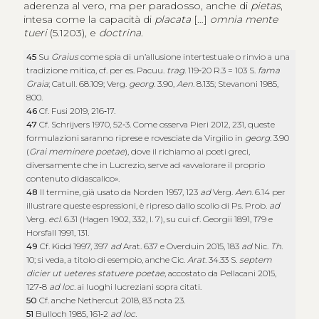
aderenza al vero, ma per paradosso, anche di
pietas
,
intesa come la capacità di
placata
[…]
omnia mente
tueri
(5.1203), e
doctrina
.
45
Su
Graius
come spia di un’allusione intertestuale o rinvio a una
tradizione mitica, cf. per es. Pacuu.
trag
. 119‑20 R.3 = 103 S.
fama
Graia
; Catull. 68.109; Verg.
georg
. 3.90,
Aen
. 8.135; Stevanoni 1985,
800.
46
Cf. Fusi 2019, 216‑17.
47
Cf. Schrijvers 1970, 52‑3. Come osserva Pieri 2012, 231, queste
formulazioni saranno riprese e rovesciate da Virgilio in
georg
. 3.90
(
Grai meminere poetae
), dove il richiamo ai poeti greci,
diversamente che in Lucrezio, serve ad «avvalorare il proprio
contenuto didascalico».
48
Il termine, già usato da Norden 1957, 123
ad
Verg.
Aen
. 6.14 per
illustrare queste espressioni, è ripreso dallo scolio di Ps. Prob.
ad
Verg.
ecl
. 6.31 (Hagen 1902, 332, l. 7), su cui cf. Georgii 1891, 179 e
Horsfall 1991, 131.
49
Cf. Kidd 1997, 397
ad
Arat. 637 e Overduin 2015, 183
ad
Nic.
Th
.
10; si veda, a titolo di esempio, anche Cic.
Arat
. 34.33 S.
septem
dicier ut ueteres statuere poetae
, accostato da Pellacani 2015,
127‑8
ad loc.
ai luoghi lucreziani sopra citati.
50
Cf. anche Nethercut 2018, 83 nota 23.
51
Bulloch 1985, 161‑2
ad loc.