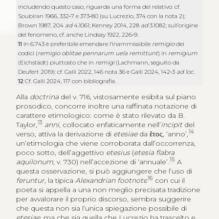
includendo questo caso, riguarda una forma del relativo: cf.
Soubiran 1966, 332‑7 e 373‑80 (su Lucrezio, 374 con la nota 2);
Brown 1987, 204
ad
4.1061; Kenney 2014, 228
ad
3.1082; sull’origine
del fenomeno, cf. anche Lindsay 1922, 226‑9.
11
In 6.743 è preferibile emendare l’inammissibile
remigio
dei
codici (
remigio oblitae pennarum uela remittunt
) in
remigium
(Eichstädt) piuttosto che in
remigi
(Lachmann, seguito da
Deufert 2019): cf. Galli 2022, 146 nota 36 e Galli 2024, 142‑3
ad loc.
12
Cf. Galli 2024, 117 con bibliografia.
Alla
doctrina
del v. 716, vistosamente esibita sul piano
prosodico, concorre inoltre una raffinata notazione di
carattere etimologico: come è stato rilevato da B.
13
Taylor,
anni
, collocato enfaticamente nell’
incipit
del
14
verso, attiva la derivazione di
etesiae
da
ἔτος
, ‘anno’,
un’etimologia che viene corroborata dall’occorrenza,
poco sotto, dell’aggettivo
etesius
(
etesia flabra
15
aquilonum
, v. 730) nell’accezione di ‘annuale’.
A
questa osservazione, si può aggiungere che l’uso di
16
feruntur
, la tipica
Alexandrian footnote
con cui il
poeta si appella a una non meglio precisata tradizione
per avvalorare il proprio discorso, sembra suggerire
che questa non sia l’unica spiegazione possibile di
etesiae
, ma che sia quella che Lucrezio ha trascelto e