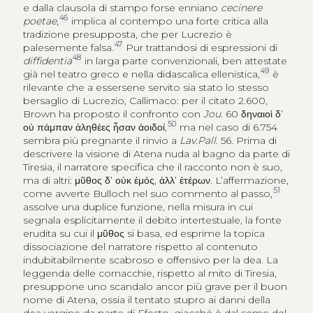
e dalla clausola di stampo forse enniano
cecinere
46
poetae
,
implica al contempo una forte critica alla
tradizione presupposta, che per Lucrezio è
47
palesemente falsa.
Pur trattandosi di espressioni di
48
diffidentia
in larga parte convenzionali, ben attestate
49
già nel teatro greco e nella didascalica ellenistica,
è
rilevante che a essersene servito sia stato lo stesso
bersaglio di Lucrezio, Callimaco: per il citato 2.600,
Brown ha proposto il confronto con
Jou
. 60
δηναιοὶ δ’
50
οὐ πάμπαν ἀληθέες ἦσαν ἀοιδοί
,
ma nel caso di 6.754
sembra più pregnante il rinvio a
Lav
.
Pall
. 56. Prima di
descrivere la visione di Atena nuda al bagno da parte di
Tiresia, il narratore specifica che il racconto non è suo,
ma di altri:
μῦθος δ’ οὐκ ἐμός
,
ἀλλ’ ἑτέρων
. L’affermazione,
51
come avverte Bulloch nel suo commento al passo,
assolve una duplice funzione, nella misura in cui
segnala esplicitamente il debito intertestuale, la fonte
erudita su cui il
μῦθος
si basa, ed esprime la topica
dissociazione del narratore rispetto al contenuto
indubitabilmente scabroso e offensivo per la dea. La
leggenda delle cornacchie, rispetto al mito di Tiresia,
presuppone uno scandalo ancor più grave per il buon
nome di Atena, ossia il tentato stupro ai danni della
dea vergine da parte di Efesto, giacché è dal seme del