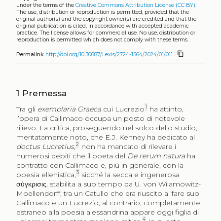
under the terms of the
Creative Commons Attribution License (CC BY)
.
The use, distribution or reproduction is permitted, provided that the
original author(s) and the copyright owner(s) are credited and that the
original publication is cited, in accordance with accepted academic
practice. The license allows for commercial use. No use, distribution or
reproduction is permitted which does not comply with these terms.
content_copy
Permalink
http://doi.org/10.30687/Lexis/2724-1564/2024/01/011
1
Premessa
1
Tra gli
exemplaria Graeca
cui Lucrezio
ha attinto,
l’opera di Callimaco occupa un posto di notevole
rilievo. La critica, proseguendo nel solco dello studio,
meritatamente noto, che E.J. Kenney ha dedicato al
2
doctus Lucretius
,
non ha mancato di rilevare i
numerosi debiti che il poeta del
De rerum natura
ha
contratto con Callimaco e, più in generale, con la
3
poesia ellenistica,
sicché la secca e ingenerosa
σύγκρισις
, stabilita a suo tempo da U. von Wilamowitz-
Moellendorff, tra un Catullo che era riuscito a ‘fare suo’
Callimaco e un Lucrezio, al contrario, completamente
estraneo alla poesia alessandrina appare oggi figlia di
4