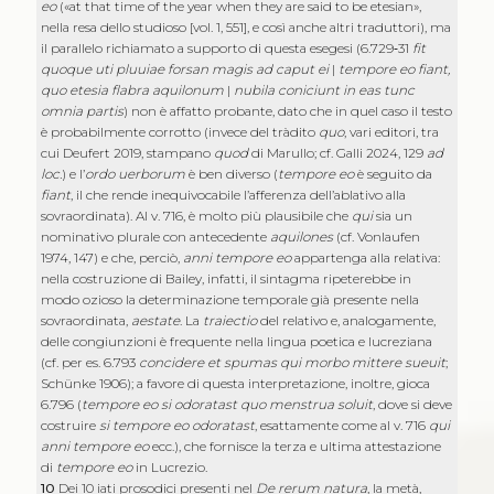
eo
(«at that time of the year when they are said to be etesian»,
nella resa dello studioso [vol. 1, 551], e così anche altri traduttori), ma
il parallelo richiamato a supporto di questa esegesi (6.729‑31
fit
quoque uti pluuiae forsan magis ad caput ei
|
tempore eo fiant,
quo etesia flabra aquilonum
|
nubila coniciunt in eas tunc
omnia partis
) non è affatto probante, dato che in quel caso il testo
è probabilmente corrotto (invece del tràdito
quo
, vari editori, tra
cui Deufert 2019, stampano
quod
di Marullo; cf. Galli 2024, 129
ad
loc.
) e l’
ordo uerborum
è ben diverso (
tempore eo
è seguito da
fiant
, il che rende inequivocabile l’afferenza dell’ablativo alla
sovraordinata). Al v. 716, è molto più plausibile che
qui
sia un
nominativo plurale con antecedente
aquilones
(cf. Vonlaufen
1974, 147) e che, perciò,
anni tempore eo
appartenga alla relativa:
nella costruzione di Bailey, infatti, il sintagma ripeterebbe in
modo ozioso la determinazione temporale già presente nella
sovraordinata,
aestate
. La
traiectio
del relativo e, analogamente,
delle congiunzioni è frequente nella lingua poetica e lucreziana
(cf. per es. 6.793
concidere et spumas qui morbo mittere sueuit
;
Schünke 1906); a favore di questa interpretazione, inoltre, gioca
6.796 (
tempore eo si odoratast quo menstrua sol­uit
, dove si deve
costruire
si tempore eo odoratast
, esattamente come al v. 716
qui
anni tempore eo
ecc.), che fornisce la terza e ultima attestazione
di
tempore eo
in Lucrezio.
10
Dei 10 iati prosodici presenti nel
De rerum natura
, la metà,