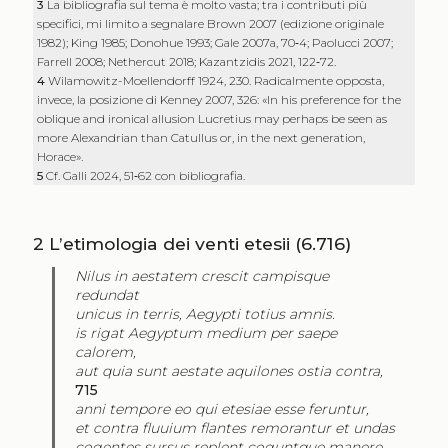
3
La bibliografia sul tema è molto vasta; tra i contributi più
specifici, mi limito a segnalare Brown 2007 (edizione originale
1982); King 1985; Donohue 1993; Gale 2007a, 70‑4; Paolucci 2007;
Farrell 2008; Nethercut 2018; Kazantzidis 2021, 122‑72.
4
Wilamowitz-Moellendorff 1924, 230. Radicalmente opposta,
invece, la posizione di Kenney 2007, 326: «In his preference for the
oblique and ironical allusion Lucretius may perhaps be seen as
more Alexandrian than Catullus or, in the next generation,
Horace».
5
Cf. Galli 2024, 51‑62 con bibliografia.
2
L’etimologia dei venti etesii (6.716)
Nilus in aestatem crescit campisque
redundat
unicus in terris, Aegypti totius amnis.
is rigat Aegyptum medium per saepe
calorem,
aut quia sunt aestate aquilones ostia contra,
715
anni tempore eo qui etesiae esse feruntur,
et contra fluuium flantes remorantur et undas
cogentes sursus replent coguntque manere.