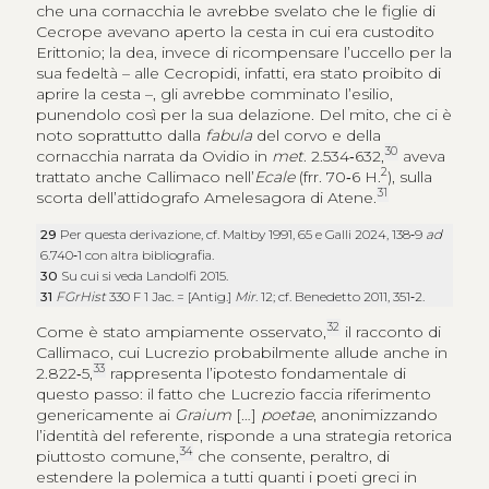
che una cornacchia le avrebbe svelato che le figlie di
Cecrope avevano aperto la cesta in cui era custodito
Erittonio; la dea, invece di ricompensare l’uccello per la
sua fedeltà – alle Cecropidi, infatti, era stato proibito di
aprire la cesta –, gli avrebbe comminato l’esilio,
punendolo così per la sua delazione. Del mito, che ci è
noto soprattutto dalla
fabula
del corvo e della
30
cornacchia narrata da Ovidio in
met
. 2.534‑632,
aveva
2
trattato anche Callimaco nell’
Ecale
(frr. 70‑6 H.
), sulla
31
scorta dell’attidografo Amelesagora di Atene.
29
Per questa derivazione, cf. Maltby 1991, 65 e Galli 2024, 138‑9
ad
6.740‑1 con altra bibliografia.
30
Su cui si veda Landolfi 2015.
31
FGrHist
330 F 1 Jac. = [Antig.]
Mir
. 12; cf. Benedetto 2011, 351‑2.
32
Come è stato ampiamente osservato,
il racconto di
Callimaco, cui Lucrezio probabilmente allude anche in
33
2.822‑5,
rappresenta l’ipotesto fondamentale di
questo passo: il fatto che Lucrezio faccia riferimento
genericamente ai
Graium
[…]
poetae
, anonimizzando
l’identità del referente, risponde a una strategia retorica
34
piuttosto comune,
che consente, peraltro, di
estendere la polemica a tutti quanti i poeti greci in