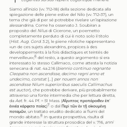
Siamo all’inizio (vv. 712‑18) della sezione dedicata alla
spiegazione delle piene estive del Nilo (vv. 712‑37), un
tema che già di per sé potrebbe rivelare un’ispirazione
alessandrina. Come ha osservato J. Soubiran a
proposito del
Nilus
di Cicerone, un poemetto
completamente perduto di cui è noto solo il titolo
(
Hist
.
Aug
.
Gord
. 3.2), le piene nilotiche rappresentano
«un de ces sujets alexandrins, propices à des
developpements à la fois didactiques et teintés de
6
merveilleux»;
del resto, a questo argomento si era
interessato lo stesso Callimaco, come attesta la notizia
senecana di
nat
. 4a.2.16 (
biennio continuo regnante
Cleopatra non ascendisse, decimo regni anno et
undecimo, constat
[…]
per nouem annos non
ascendisse Nilum superioribus saeculis Callimachus
est auctor
), che potrebbe derivare, più probabilmente
attraverso una fonte intermedia che per lettura diretta,
da
Aet
. fr. 44 Pf. = 51 Mass. (
Αἴγυπτος προπάροιθεν ἐπ’
7
ἐννέα κάρφετο ποίας
)
o dal
Περ
ì
τῶν ἐν τῇ οἰκουμένῃ
ποταμῶν
, un trattato erudito dedicato ai fiumi del
8
mondo abitato.
In questa prospettiva, risulta di
grande interesse la struttura prosodica del v. 716,
anni