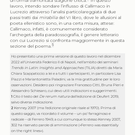
un’ormai tramontata stagione critica.
In questo
lavoro, intendo sondare l’influsso di Callimaco in
Lucrezio attraverso l’analisi particolareggiata di due
passi tratti dai
mirabilia
del VI libro, dove le allusioni al
poeta ellenistico sono, in una certa misura, attese:
Callimaco, infatti, è comunemente considerato
l’archegeta della paradossografia, il genere letterario
con cui Lucrezio si confronta maggiormente in questa
5
sezione del poema.
Ho presentato una prima versione di questo lavoro nel dicembre
2022 all’Università Federico II di Napoli, nell’ambito dei seminari
Trends in Latin: Insights and Approaches
(TILIA) diretti da Maria
Chiara Scappaticcio: a lei e a tutti i partecipanti, in particolare Lisa
Piazzi e Mariantonietta Paladini, va la mia gratitudine per le loro
osservazioni. Desidero poi ringraziare Francesco Citti, Bruna Pieri e
Alessandro Schiesaro, cui devo utili indicazioni e suggerimenti.
1
Cito il testo del
De rerum natura
dall’edizione di Deufert 2019,
salvo diversa indicazione.
2
Kenney 2007 (ma l’edizione originale risale al 1970). Prima di
questo saggio, va ricordato il volume – un po’ farraginoso e
radicale – di Ferrero 1949, a cui comunque lo stesso Kenney 2007,
302 ha riservato parole di ammirazione («Ferrero was essentially
on the right lines»).