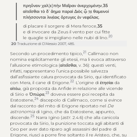
πρηΰνειν χαλ
[
ε
]
πὴν Μαῖραν ἀνερχομένην
,
35
αἰτεῖσθαι τὸ δ’ ἄημα παραὶ Διὸς ᾧ τ̣ε̣ θαμεινοί
πλήσσονται λινέ
αις ὄρτυγες ἐν νεφέλαις
.
di placare il sorgere di Mera feroce,
35
e di invocare da Zeus il vento per cui fitte
20
le quaglie si impigliano nelle nubi di lino.
20
Traduzione di D’Alessio 2007, 485.
21
Secondo un procedimento tipico,
Callimaco non
nomina esplicitamente gli etesii, ma li evoca attraverso
l’allusione etimologica (
αἰτεῖσθαι
, v. 36): questi venti,
infatti, rappresentano l’unica possibile salvezza
dall’asfissiante calura provocata da Sirio, qui identificato
22
con Mera, il cane di Erigone.
L’origine di
ἐτησίαι
da
αἰτέω
, già proposta da Anfide in relazione alle vicende
23
di Sirio e
Ὀπώρα
,
doveva essere poi recepita da
24
Eratostene,
discepolo di Callimaco, come si evince
dal racconto del mito di Erigone riportato nel
De
astronomia
di Igino, che da Eratostene, appunto,
25
discende.
Narra Igino (
astr
. 2.4.6) che alla canicola
provocata da Sirio, la punizione toccata agli abitanti di
Ceo per aver dato riparo agli assassini del padre di
Erigone, riuscì a porre fine soltanto il re Aristeo, che, su