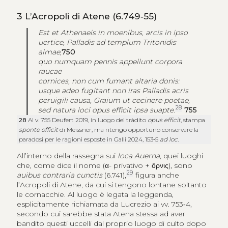
3
L’Acropoli di Atene (6.749‑55)
Est et Athenaeis in moenibus, arcis in ipso
uertice, Palladis ad templum Tritonidis
almae,
750
quo numquam pennis appellunt corpora
raucae
cornices, non cum fumant altaria donis:
usque adeo fugitant non iras Palladis acris
peruigili causa, Graium ut cecinere poetae,
28
sed natura loci opus efficit ipsa suapte
.
755
28
Al v. 755 Deufert 2019, in luogo del tràdito
opus efficit
, stampa
sponte officit
di Meissner, ma ritengo opportuno conservare la
paradosi per le ragioni esposte in Galli 2024, 153‑5
ad loc.
All’interno della rassegna sui
loca Auerna
, quei luoghi
che, come dice il nome (
α
- privativo +
ὄρνις
), sono
29
auibus contraria cunctis
(6.741),
figura anche
l’Acropoli di Atene, da cui si tengono lontane soltanto
le cornacchie. Al luogo è legata la leggenda,
esplicitamente richiamata da Lucrezio ai vv. 753‑4,
secondo cui sarebbe stata Atena stessa ad aver
bandito questi uccelli dal proprio luogo di culto dopo