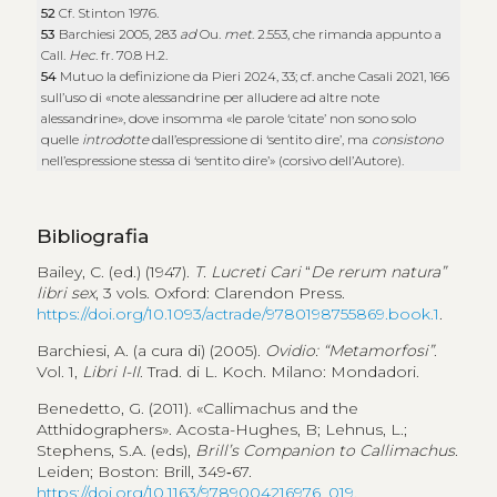
52
Cf. Stinton 1976.
53
Barchiesi 2005, 283
ad
Ou.
met
. 2.553, che rimanda appunto a
Call.
Hec
. fr. 70.8 H.2.
54
Mutuo la definizione da Pieri 2024, 33; cf. anche Casali 2021, 166
sull’uso di «note alessandrine per alludere ad altre note
alessandrine», dove insomma «le parole ‘citate’ non sono solo
quelle
introdotte
dall’espressione di ‘sentito dire’, ma
consistono
nell’espressione stessa di ‘sentito dire’» (corsivo dell’Autore).
Bibliografia
Bailey, C. (ed.) (1947).
T. Lucreti Cari
“
De rerum natura”
libri sex
, 3 vols. Oxford: Clarendon Press.
https://doi.org/10.1093/actrade/9780198755869.book.1
.
Barchiesi, A. (a cura di) (2005).
Ovidio: “Metamorfosi”
.
Vol. 1,
Libri I-II
. Trad. di L. Koch. Milano: Mondadori.
Benedetto, G. (2011). «Callimachus and the
Atthidographers». Acosta-Hughes, B; Lehnus, L.;
Stephens, S.A. (eds),
Brill’s Companion to Callimachus
.
Leiden; Boston: Brill, 349‑67.
https://doi.org/10.1163/9789004216976_019
.