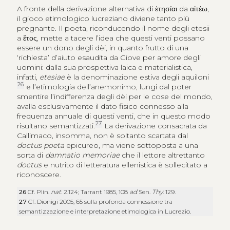
A fronte della derivazione alternativa di
ἐτησίαι
da
αἰτέω
,
il gioco etimologico lucreziano diviene tanto più
pregnante. Il poeta, riconducendo il nome degli etesii
a
ἔτος
, mette a tacere l’idea che questi venti possano
essere un dono degli dèi, in quanto frutto di una
‘richiesta’ d’aiuto esaudita da Giove per amore degli
uomini: dalla sua prospettiva laica e materialistica,
infatti,
etesiae
è la denominazione estiva degli aquiloni
26
e l’etimologia dell’anemonimo, lungi dal poter
smentire l’indifferenza degli dèi per le cose del mondo,
avalla esclusivamente il dato fisico connesso alla
frequenza annuale di questi venti, che in questo modo
27
risultano semantizzati.
La derivazione consacrata da
Callimaco, insomma, non è soltanto scartata dal
doctus poeta
epicureo, ma viene sottoposta a una
sorta di
damnatio memoriae
che il lettore altrettanto
doctus
e nutrito di letteratura ellenistica è sollecitato a
riconoscere.
26
Cf. Plin.
nat
. 2.124; Tarrant 1985, 108
ad
Sen.
Thy
. 129.
27
Cf. Dionigi 2005, 65 sulla profonda connessione tra
semantizzazione e interpretazione etimologica in Lucrezio.