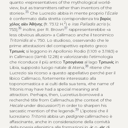
quanto «representatives of the mythological world-
view, but as transmitters rather than inventors of the
35
stories».
Che Lucrezio abbia in mente proprio l’
Ecale
è confermato dalla stretta corrispondenza tra
βαρὺς
2
χόλος αἰὲν Ἀθήνης
(fr. 73.12 H.
) e
iras Palladis acris
(v.
36
37
753);
inoltre, per R. Brown
rappresenterebbe «a
less obvious allusion» a Callimaco anche il teonimico
Tritonidis
al v. 750. Lo studioso, osservando che le
prime attestazioni del corrispettivo epiteto greco
Τριτωνίς
si leggono in Apollonio Rodio (1.109 e 3.1183) e
in Callimaco (
Iamb
. 12.28) e valorizzando l’etimologia
che riconduce il più antico
Τριτογένεια
al lago
Τριτωνίς
in
38
Libia, supposto luogo natale di Atena,
ritiene che
Lucrezio sia ricorso a questo appellativo perché per il
libico Callimaco, fortemente interessato alla
toponomastica e ai culti della sua terra, «the name of
Tritonis may have had a special meaning and
attraction. Perhaps, then, Lucretius borrowed a
recherché title from Callimachus (the context of the
Hecale
under discussion?) in order to sharpen his
39
sarcastic mention of the legend».
L’ipotesi che il
lucreziano
Tritonis
abbia un
pedigree
callimacheo è
affascinante, anche in considerazione della corrività
della poesia ellenistica alle formazioni in -
ίς
o -
ιάς
di