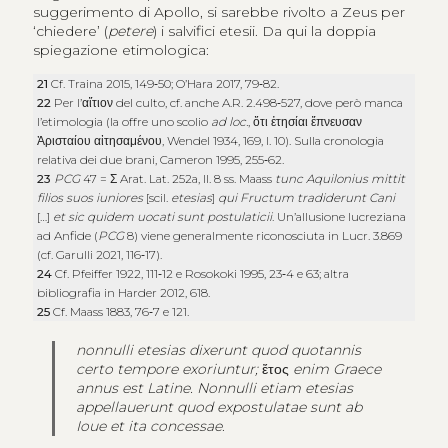
suggerimento di Apollo, si sarebbe rivolto a Zeus per
‘chiedere’ (
petere
) i salvifici etesii. Da qui la doppia
spiegazione etimologica:
21
Cf. Traina 2015, 149‑50; O’Hara 2017, 79‑82.
22
Per l’
αἴτιον
del culto, cf. anche A.R. 2.498‑527, dove però manca
l’etimologia (la offre uno scolio
ad loc.
,
ὅτι ἐτησίαι ἔπνευσαν
Ἀρισταίου αἰτησαμένου
, Wendel 1934, 169, l. 10). Sulla cronologia
relativa dei due brani, Cameron 1995, 255‑62.
23
PCG
47 =
Σ
Arat. Lat. 252a, ll. 8 ss. Maass
tunc Aquilonius mittit
filios suos iuniores
[scil.
etesias
]
qui Fructum tradiderunt Cani
[…]
et sic quidem uocati sunt postulaticii
. Un’allusione lucreziana
ad Anfide (
PCG
8) viene generalmente riconosciuta in Lucr. 3.869
(cf. Garulli 2021, 116‑17).
24
Cf. Pfeiffer 1922, 111‑12 e Rosokoki 1995, 23‑4 e 63; altra
bibliografia in Harder 2012, 618.
25
Cf. Maass 1883, 76‑7 e 121.
nonnulli etesias dixerunt quod quotannis
certo tempore exoriuntur;
ἔτος
enim Graece
annus est Latine. Nonnulli etiam etesias
appellauerunt quod expostulatae sunt ab
Ioue et ita concessae
.