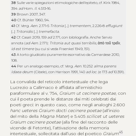
38
Sulle varie spiegazioni etimologiche dell’epiteto, cf. Kirk 1984,
394
ad
Hom.
Il
. 4.513‑16.
39
Brown 2007, 347.
40
Cf. Bühler 1960, 94.
41
Cf. Verg.
Aen
. 2.171‑5
Tritonia
[…]
trementem
, 2.226‑8
effugiunt
[…]
Tritonidis
[…]
tremefacta
.
42
Cf. Casali 2019, 159
ad
2.171, con bibliografia. Anche Servio
annota (
ad Aen
. 2.171):
Tritonia aut quasi terribilis,
ἀπὸ τοῦ τρεῖν
,
id est timere
(su cui si veda Fraenkel 1949, 151).
43
A torto giudicato puramente esornativo da Camardese 2010,
108.
44
Per un analogo esempio, cf. Verg.
Aen
. 10.252
alma parens
Idaea deum
(Cibele), con Harrison 1991, 140
ad loc.
(e 173
ad
10.391).
La convalida del reticolo intertestuale che lega
Lucrezio a Callimaco è affidata all’emistichio
paraformulare al v. 754,
Graium ut cecinere poetae
, con
cui il poeta prende le distanze dai miti celebrati dai
poeti greci: in questo caso, come negli analoghi 2.600
hanc ueteres Graium docti cecinere poetae
(all’inizio
del mito della
Magna Mater
) e 5.405
scilicet ut ueteres
Graium cecinere poetae
(alla fine del racconto delle
vicende di Fetonte), l’attivazione della memoria
45
intertestuale, sollecitata dall’uso del poetico
Graium