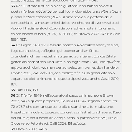
2009, 31 e 232; Nethercut 2018, 86‑7; Galli 2024, 148‑9.
33
Per illustrare il principio che gli atomi non hanno colore, il
poeta riferisce l’
ἀδύνατον
per cui i corvi dovrebbero
ex albis album
pinnis iactare colorem
(2.823); il rimando è alla profezia della
cornacchia sulla metamorfosi del corvo, che, reo di aver svelato ad
Apollo il tradimento di Coronide con Ischys, muterà l’originario
colore bianco in nero (fr. 74, 14‑20 H.2; cf. Brown 2007, 347‑8 e Gale
1994, 183).
34
Cf. Gigon 1978, 72: «Dass die meisten Polemiken anonym sind,
liegt daran, dass gepflegter, gehobener antiker Stil es
grundsätzlich vermeidet, allzu genau zu zitieren. Exakte Zitate
gelten als pedantisch und unfein; so sagte man
τινες
und
quidam
,
legunt
auch dort, wo man genau weiss, um wen es sich handelt»;
Fowler 2002, 240
ad
2.167, con bibliografia. Sulla genericità solo
apparente dietro rimandi di questo tipo si veda anche Casali 2019,
167.
35
Gale 1994, 130.
36
Cf. Pfeiffer 1949, nell’apparato al passo callimacheo, e Brown
2007, 346; a questo proposito, Hollis 2009, 242 segnala anche i frr.
72 e 73.7, che comunque sono più distanti nella formulazione.
Rispetto al modello, Lucrezio concretizza l’astratto attraverso l’uso
del plurale; per il nesso
ira acris
, si veda in particolare 5.339, l’ira di
Giove verso Fetonte (cf. Galli 2024, 151
ad loc.
).
37
Brown 2007, 346‑7.