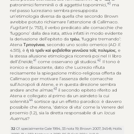
40
patronimici femminili o di aggettivi toponimici,
ma
nel passo lucreziano sembra presupposta
un’etimologia diversa da quella che secondo Brown
avrebbe potuto richiamare l’attenzione di Callimaco.
Fugitant
(v. 753), il verbo predicato alle cornacchie che
‘fuggono’ dalla dea irata, attiva infatti in modo evidente
la derivazione dell’epiteto da
τρέω
, ‘fuggire tremando’:
Atena
Τριτογένεια
, secondo uno scolio omerico (AD
Il
.
4.515), è
ἡ τὸ τρεῖν καὶ φοβεῖσθαι γεννῶσα τοῖς πολεμίοις
, e
la stessa allusione etimologica ricorrerà poi nel II libro
41
42
dell’
Eneide
,
come osservano gli studiosi.
Il tono è
ironico e dissacrante, dato che Lucrezio rifiuta
recisamente la spiegazione mitico-religiosa offerta da
Callimaco per motivare l’assenza delle cornacchie
sull’Acropoli di Atene, e in questa direzione sembra
43
andare anche
almae
,
il secondo epiteto riferito ad
Atena e collegato al primo da un asindeto la cui
44
solennità
sortisce qui un effetto parodico: è davvero
possibile che Atena, ‘datrice di vita’ come la Venere del
proemio (1.2), sia la diretta responsabile di un
locus
Auernus
?
32
Cf. specialmente Gale 1994, 33 nota 19; Brown 2007, 345‑8; Hollis