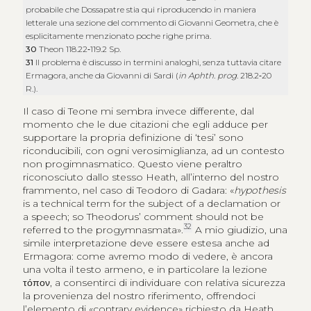
probabile che Dossapatre stia qui riproducendo in maniera
letterale una sezione del commento di Giovanni Geometra, che è
esplicitamente menzionato poche righe prima.
30
Theon 118.22‑119.2 Sp.
31
Il problema è discusso in termini analoghi, senza tuttavia citare
Ermagora, anche da Giovanni di Sardi (
in Aphth. prog.
218.2‑20
R.).
Il caso di Teone mi sembra invece differente, dal
momento che le due citazioni che egli adduce per
supportare la propria definizione di ‘tesi’ sono
riconducibili, con ogni verosimiglianza, ad un contesto
non progimnasmatico. Questo viene peraltro
riconosciuto dallo stesso Heath, all’interno del nostro
frammento, nel caso di Teodoro di Gadara: «
hypothesis
is a technical term for the subject of a declamation or
a speech; so Theodorus’ comment should not be
32
referred to the progymnasmata».
A mio giudizio, una
simile interpretazione deve essere estesa anche ad
Ermagora: come avremo modo di vedere, è ancora
una volta il testo armeno, e in particolare la lezione
τόπον
, a consentirci di individuare con relativa sicurezza
la provenienza del nostro riferimento, offrendoci
l’elemento di «contrary evidence» richiesto da Heath