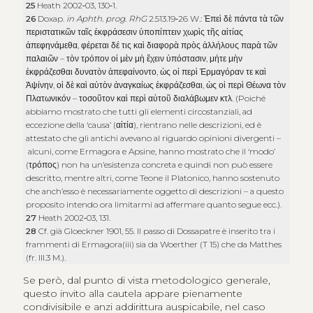
25
Heath 2002‑03, 130‑1.
26
Doxap.
in Aphth. prog. RhG
2.513.19‑26 W.:
Ἐπεὶ δὲ πάντα τὰ τῶν
περιστατικῶν ταῖς ἐκφράσεσιν ὑποπίπτειν χωρὶς τῆς αἰτίας
ἀπεφηνάμεθα
,
φέρεται δέ τις καὶ διαφορὰ πρὸς ἀλλήλους παρὰ τῶν
παλαιῶν
–
τὸν τρόπον οἱ μὲν μὴ ἔχειν ὑπόστασιν
,
μήτε μὴν
ἐκφράζεσθαι δυνατὸν ἀπεφαίνοντο
,
ὡς οἱ περὶ Ἑρμαγόραν τε καὶ
Ἀψίνην
,
οἱ δὲ καὶ αὐτὸν ἀναγκαίως ἐκφράζεσθαι
,
ὡς οἱ περὶ Θέωνα τὸν
Πλατωνικόν
–
τοσοῦτον καὶ περὶ αὐτοῦ διαλάβωμεν κτλ
. (Poiché
abbiamo mostrato che tutti gli elementi circostanziali, ad
eccezione della ‘causa’ (
αἰτία
), rientrano nelle descrizioni, ed è
attestato che gli antichi avevano al riguardo opinioni divergenti –
alcuni, come Ermagora e Apsine, hanno mostrato che il ‘modo’
(
τρόπος
) non ha un’esistenza concreta e quindi non può essere
descritto, mentre altri, come Teone il Platonico, hanno sostenuto
che anch’esso è necessariamente oggetto di descrizioni – a questo
proposito intendo ora limitarmi ad affermare quanto segue ecc.).
27
Heath 2002‑03, 131.
28
Cf. già Gloeckner 1901, 55. Il passo di Dossapatre è inserito tra i
frammenti di Ermagora(iii) sia da Woerther (T 15) che da Matthes
(fr. III.3 M.).
Se però, dal punto di vista metodologico generale,
questo invito alla cautela appare pienamente
condivisibile e anzi addirittura auspicabile, nel caso