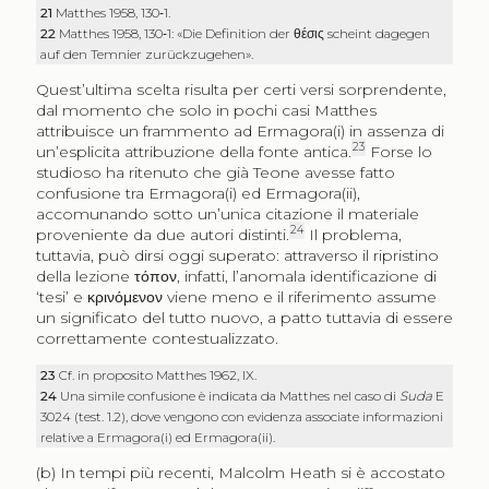
21
Matthes 1958, 130‑1.
22
Matthes 1958, 130‑1: «Die Definition der
θέσις
scheint dagegen
auf den Temnier zurückzugehen».
Quest’ultima scelta risulta per certi versi sorprendente,
dal momento che solo in pochi casi Matthes
attribuisce un frammento ad Ermagora(i) in assenza di
23
un’esplicita attribuzione della fonte antica.
Forse lo
studioso ha ritenuto che già Teone avesse fatto
confusione tra Ermagora(i) ed Ermagora(ii),
accomunando sotto un’unica citazione il materiale
24
proveniente da due autori distinti.
Il problema,
tuttavia, può dirsi oggi superato: attraverso il ripristino
della lezione
τόπον
, infatti, l’anomala identificazione di
‘tesi’ e
κρινόμενον
viene meno e il riferimento assume
un significato del tutto nuovo, a patto tuttavia di essere
correttamente contestualizzato.
23
Cf. in proposito Matthes 1962, IX.
24
Una simile confusione è indicata da Matthes nel caso di
Suda
E
3024 (test. 1.2), dove vengono con evidenza associate informazioni
relative a Ermagora(i) ed Ermagora(ii).
(b) In tempi più recenti, Malcolm Heath si è accostato