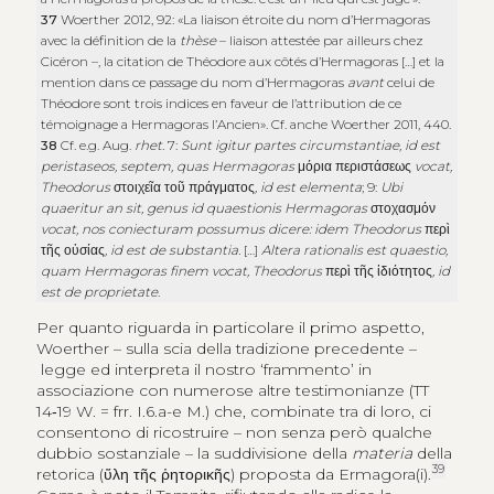
37
Woerther 2012, 92: «La liaison étroite du nom d’Hermagoras
avec la définition de la
thèse
– liaison attestée par ailleurs chez
Cicéron –, la citation de Théodore aux côtés d’Hermagoras […] et la
mention dans ce passage du nom d’Hermagoras
avant
celui de
Théodore sont trois indices en faveur de l’attribution de ce
témoignage a Hermagoras l’Ancien». Cf. anche Woerther 2011, 440.
38
Cf. e.g. Aug.
rhet.
7:
Sunt igitur partes circumstantiae, id est
peristaseos, septem, quas Hermagoras
μόρια περιστάσεως
vocat,
Theodorus
στοιχεῖα τοῦ πράγματος
, id est elementa
; 9:
Ubi
quaeritur an sit, genus id quaestionis Hermagoras
στοχασμόν
vocat, nos coniecturam possumus dicere: idem Theodorus
περὶ
τῆς οὐσίας
, id est de substantia.
[…]
Altera rationalis est quaestio,
quam Hermagoras finem vocat, Theodorus
περὶ τῆς ἰδιότητος
, id
est de proprietate
.
Per quanto riguarda in particolare il primo aspetto,
Woerther – sulla scia della tradizione precedente –
legge ed interpreta il nostro ‘frammento’ in
associazione con numerose altre testimonianze (TT
14‑19 W. = frr. I.6.a-e M.) che, combinate tra di loro, ci
consentono di ricostruire – non senza però qualche
dubbio sostanziale – la suddivisione della
materia
della
39
retorica (
ὕλη τῆς ῥητορικῆς
) proposta da Ermagora(i).