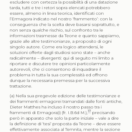
escludere con certezza la possibilità di una datazione
tarda, tutti e tre i retori sopra elencati potrebbero
essere, almeno in linea teorica, identificati con
l’Ermagora indicato nel nostro ‘frammento’: con la
conseguenza che la scelta deve basarsi soprattutto, e
non senza qualche rischio, sul confronto tra le
informazioni trasmesse da Teone e quanto sappiamo,
grazie alle altre testimonianze, a proposito di ogni
singolo autore. Come era logico attendersi, le
soluzioni offerte dagli studiosi sono state – anche
radicalmente – divergenti: qui di seguito mi limito a
riportare e discutere tre opinioni particolarmente
autorevoli, che ci consentono di inquadrare il
problema in tutta la sua complessità ed offrono
dunque la necessaria premessa per la successiva
trattazione.
(a) Nella sua pregevole edizione delle testimonianze e
dei frammenti ermagorei tramandati dalle fonti antiche,
Dieter Matthes ha incluso il nostro passo tra i
17
frammenti di Ermagora(i) (fr. I.B.6d M.),
precisando
però in apparato che solo la parte iniziale – vale a dire
la definizione di ‘tesi’ proposta da Teone – deve essere
effettivamente associata al Temnita, mentre la sezione