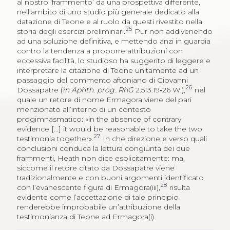
al nostro ‘frammento’ da una prospettiva differente,
nell’ambito di uno studio più generale dedicato alla
datazione di Teone e al ruolo da questi rivestito nella
25
storia degli esercizi preliminari.
Pur non addivenendo
ad una soluzione definitiva, e mettendo anzi in guardia
contro la tendenza a proporre attribuzioni con
eccessiva facilità, lo studioso ha suggerito di leggere e
interpretare la citazione di Teone unitamente ad un
passaggio del commento aftoniano di Giovanni
26
Dossapatre (
in Aphth. prog. RhG
2.513.19‑26 W.),
nel
quale un retore di nome Ermagora viene del pari
menzionato all’interno di un contesto
progimnasmatico: «in the absence of contrary
evidence […] it would be reasonable to take the two
27
testimonia together».
In che direzione e verso quali
conclusioni conduca la lettura congiunta dei due
frammenti, Heath non dice esplicitamente: ma,
siccome il retore citato da Dossapatre viene
tradizionalmente e con buoni argomenti identificato
28
con l’evanescente figura di Ermagora(iii),
risulta
evidente come l’accettazione di tale principio
renderebbe improbabile un’attribuzione della
testimonianza di Teone ad Ermagora(i).