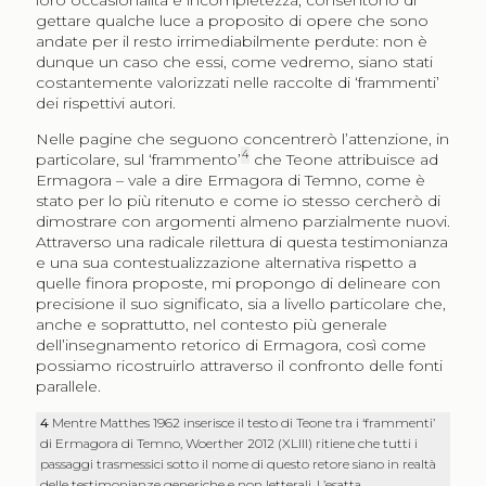
gettare qualche luce a proposito di opere che sono
andate per il resto irrimediabilmente perdute: non è
dunque un caso che essi, come vedremo, siano stati
costantemente valorizzati nelle raccolte di ‘frammenti’
dei rispettivi autori.
Nelle pagine che seguono concentrerò l’attenzione, in
4
particolare, sul ‘frammento’
che Teone attribuisce ad
Ermagora – vale a dire Ermagora di Temno, come è
stato per lo più ritenuto e come io stesso cercherò di
dimostrare con argomenti almeno parzialmente nuovi.
Attraverso una radicale rilettura di questa testimonianza
e una sua contestualizzazione alternativa rispetto a
quelle finora proposte, mi propongo di delineare con
precisione il suo significato, sia a livello particolare che,
anche e soprattutto, nel contesto più generale
dell’insegnamento retorico di Ermagora, così come
possiamo ricostruirlo attraverso il confronto delle fonti
parallele.
4
Mentre Matthes 1962 inserisce il testo di Teone tra i ‘frammenti’
di Ermagora di Temno, Woerther 2012 (XLIII) ritiene che tutti i
passaggi trasmessici sotto il nome di questo retore siano in realtà
delle testimonianze generiche e non letterali. L’esatta