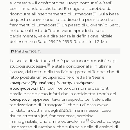
successiva – il confronto tra ‘luogo comune’ e ‘tesi’,
con il rimando esplicito ad Ermagora – sarebbe da
ricondurre all’insegnamento di Ermagora(ii). Sulla base
di questa convinzione, lo studioso ha poi incluso tra i
frammenti di Ermagora(ii) un passo di Giovanni di Sardi,
nel quale il testo di Teone viene riprodotto solo
parzialmente, vale a dire senza la definizione iniziale
dell’esercizio (Sard. 254.29‑255.3 Rabe = fr. II.3 M.).
17
Matthes 1962, 11.
La scelta di Matthes, che è parsa incomprensibile agli
18
studiosi successivi,
è stata condizionata, in ultima
istanza, dal testo della tradizione greca di Teone, che di
fatto postula un’equiparazione diretta tra ‘tesi’ e
κρινόμενον
(
Ἑρμαγόρας μὲν αὐτὴν κρινόμενον
προσηγόρευκε
). Dal confronto con numerose fonti
parallele sappiamo infatti che la cosiddetta ‘teoria del
κρινόμενον’
rappresentava un aspetto centrale della
teorizzazione di Ermagora(i), che su di essa aveva
fondato la dottrina degli
status
: ma in nessun caso
risulta attestata (né, francamente, sarebbe
19
immaginabile) una simile equivalenza.
Questo spiega
l’imbarazzo di Matthes, che sulla scia delle riflessioni di