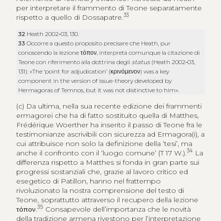
per interpretare il frammento di Teone separatamente
33
rispetto a quello di Dossapatre.
32
Heath 2002‑03, 130.
33
Occorre a questo proposito precisare che Heath, pur
conoscendo la lezione
τόπον
, interpreta comunque la citazione di
Teone con riferimento alla dottrina degli
status
(Heath 2002‑03,
131): «The ‘point for adjudication’ (
κρινόμενον
) was a key
component in the version of issue-theory developed by
Hermagoras of Temnos, but it was not distinctive to him».
(c) Da ultima, nella sua recente edizione dei frammenti
ermagorei che ha di fatto sostituito quella di Matthes,
Frédérique Woerther ha inserito il passo di Teone fra le
testimonianze ascrivibili con sicurezza ad Ermagora(i), a
cui attribuisce non solo la definizione della ‘tesi’, ma
34
anche il confronto con il ‘luogo comune’ (T 17 W.).
La
differenza rispetto a Matthes si fonda in gran parte sui
progressi sostanziali che, grazie al lavoro critico ed
esegetico di Patillon, hanno nel frattempo
rivoluzionato la nostra comprensione del testo di
Teone, soprattutto attraverso il recupero della lezione
35
τόπον
.
Consapevole dell’importanza che le novità
della tradizione armena rivestono per l’interpretazione