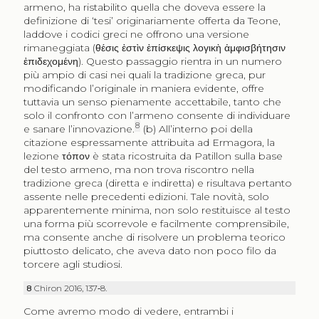
armeno, ha ristabilito quella che doveva essere la
definizione di ‘tesi’ originariamente offerta da Teone,
laddove i codici greci ne offrono una versione
rimaneggiata (
θέσις ἐστὶν ἐπίσκεψις λογικὴ ἀμφισβήτησιν
ἐπιδεχομένη
). Questo passaggio rientra in un numero
più ampio di casi nei quali la tradizione greca, pur
modificando l’originale in maniera evidente, offre
tuttavia un senso pienamente accettabile, tanto che
solo il confronto con l’armeno consente di individuare
8
e sanare l’innovazione.
(b) All’interno poi della
citazione espressamente attribuita ad Ermagora, la
lezione
τόπον
è stata ricostruita da Patillon sulla base
del testo armeno, ma non trova riscontro nella
tradizione greca (diretta e indiretta) e risultava pertanto
assente nelle precedenti edizioni. Tale novità, solo
apparentemente minima, non solo restituisce al testo
una forma più scorrevole e facilmente comprensibile,
ma consente anche di risolvere un problema teorico
piuttosto delicato, che aveva dato non poco filo da
torcere agli studiosi.
8
Chiron 2016, 137‑8.
Come avremo modo di vedere, entrambi i