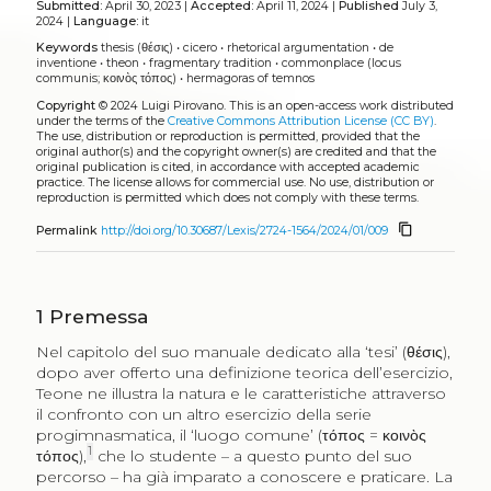
Submitted:
April 30, 2023 |
Accepted:
April 11, 2024 |
Published
July 3,
2024 |
Language:
it
Keywords
thesis (θέσις)
•
cicero
•
rhetorical argumentation
•
de
inventione
•
theon
•
fragmentary tradition
•
commonplace (locus
communis; κοινὸς τόπος)
•
hermagoras of temnos
Copyright
© 2024 Luigi Pirovano.
This is an open-access work distributed
under the terms of the
Creative Commons Attribution License (CC BY)
.
The use, distribution or reproduction is permitted, provided that the
original author(s) and the copyright owner(s) are credited and that the
original publication is cited, in accordance with accepted academic
practice. The license allows for commercial use. No use, distribution or
reproduction is permitted which does not comply with these terms.
content_copy
Permalink
http://doi.org/10.30687/Lexis/2724-1564/2024/01/009
1
Premessa
Nel capitolo del suo manuale dedicato alla ‘tesi’ (
θέσις
),
dopo aver offerto una definizione teorica dell’esercizio,
Teone ne illustra la natura e le caratteristiche attraverso
il confronto con un altro esercizio della serie
progimnasmatica, il ‘luogo comune’ (
τόπος
=
κοινὸς
1
τόπος
),
che lo studente – a questo punto del suo
percorso – ha già imparato a conoscere e praticare. La