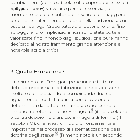
cambiamenti (ed in particolare il recupero delle lezioni
πρᾶγμα
e
τόπον
) si rivelano per noi essenziali, dal
momento che consentono di inserire con maggiore
precisione il riferimento di Teone nella tradizione a cui
esso si ricollega. Credo tuttavia di poter dire che, fino
ad oggi, le loro implicazioni non sono state colte e
valorizzate fino in fondo dagli studiosi, che pure hanno
dedicato al nostro frammento grande attenzione e
notevole acribia critica.
3
Quale Ermagora?
Il riferimento ad Ermagora pone innanzitutto un
delicato problema di attribuzione, che può essere
risolto solo incrociando e combinando due dati
ugualmente incerti. La prima complicazione è
determinata dal fatto che siamo a conoscenza di
9
almeno tre retori di nome Ermagora:
(i) il più celebre
è senza dubbio il più antico, Ermagora di Temno (II
secolo a.C.), che rivestì un ruolo di fondamentale
importanza nel processo di sistematizzazione della
10
dottrina degli
status
;
(ii) meno noto è un secondo