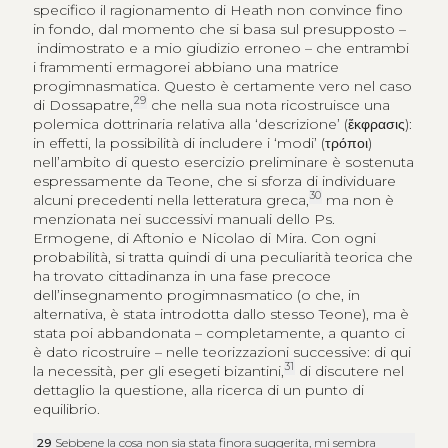
specifico il ragionamento di Heath non convince fino
in fondo, dal momento che si basa sul presupposto –
indimostrato e a mio giudizio erroneo – che entrambi
i frammenti ermagorei abbiano una matrice
progimnasmatica. Questo è certamente vero nel caso
29
di Dossapatre,
che nella sua nota ricostruisce una
polemica dottrinaria relativa alla ‘descrizione’ (
ἔκφρασις
):
in effetti, la possibilità di includere i ‘modi’ (
τρόποι
)
nell’ambito di questo esercizio preliminare è sostenuta
espressamente da Teone, che si sforza di individuare
30
alcuni precedenti nella letteratura greca,
ma non è
menzionata nei successivi manuali dello Ps.
Ermogene, di Aftonio e Nicolao di Mira. Con ogni
probabilità, si tratta quindi di una peculiarità teorica che
ha trovato cittadinanza in una fase precoce
dell’insegnamento progimnasmatico (o che, in
alternativa, è stata introdotta dallo stesso Teone), ma è
stata poi abbandonata – completamente, a quanto ci
è dato ricostruire – nelle teorizzazioni successive: di qui
31
la necessità, per gli esegeti bizantini,
di discutere nel
dettaglio la questione, alla ricerca di un punto di
equilibrio.
29
Sebbene la cosa non sia stata finora suggerita, mi sembra