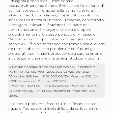
Ermagora (I secolo d.C.), menzionato
occasionalmente da Seneca il Vecchio e Quintiliano, di
cui non conosciamo quasi nulla, se non che fu un
11
allievo di Teodoro di Gadara;
(iii) Sopatro ci informa
infine dell’esistenza di un terzo Ermagora, denominato
‘Ermagora il Giovane’ (
ὁ νεώτερος
) da parte dei
commentatori di Ermogene, che visse e operò
probabilmente nello stesso periodo di Minuciano il
Vecchio e poco dopo Lolliano di Efeso (inizio del II
12
secolo d.C.).
Non sorprende che l’omonimia di questi
tre retori abbia causato problemi e confusioni già
presso gli autori antichi, producendo a catena errori e
incertezze anche nelle analisi degli studiosi moderni.
9
Per quanto segue, si rimanda a Matthes 1958, in particolare
70‑81; Matthes 1962; Heath 2002; 2002‑03; Woerther 2012.
10
Matthes 1958; Heath 2002; 2002‑03, 130‑1; Woerther 2012, LVI-
LXXII; frammenti in Woerther 2012, 1‑26.
11
Woerther 2012, LXXII-LXXIII; frammenti in Woerther 2012, 27‑8.
12
Woerther 2012, LXXIII-LXXIV; frammenti in Woerther 2012,
29‑39.
Il secondo problema è costituito dall’evanescente
figura di Teone, che si rivela difficile da collocare in un
13