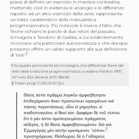
prassi di definire un esercizio in maniera contrastiva,
mettendo cioè in evidenza le analogie e le differenze
rispetto ad un altro esercizio della serie, rappresenta
un tratto caratteristico della manualistica
progimnasmatica. Più notevole è invece il fatto che
Teone richiami le parole di due retori del passato,
Ermagora e Teodoro di Gadara, a cui evidentemente
riconosce una particolare autorevolezza e che dunque
possono offrire un valido supporto alla sua definizione
2
di ‘tesi’:
1
Su questa particolarità terminologica, che differenzia Teone dal
resto della tradizione progimnasmatica, si vedano Patillon 1997,
147 nota 304; Berardi 2017, 189‑90.
2
Theon
prog.
11 (120.13‑20 Sp.).
Θέσις ἐστὶν πρᾶγμα λογικὴν ἀμφισβήτησιν
ἐπιδεχόμενον ἄνευ προσώπων ὡρισμένων καὶ
πάσης περιστάσεως
,
οἷον εἰ γαμητέον
,
εἰ
παιδοποιητέον
,
εἰ θεοί εἰσι
.
Διαφέρει δὲ τοῦ τόπου
,
ὅτι ὁ μέν ἐστιν ὁμολογουμένου πράγματος
αὔξησις
,
ἡ δὲ θέσις ἀμφισβητουμένου· διὸ καὶ
3
Ἑρμαγόρας μὲν αὐτὴν κρινόμενον ˹τόπον˼
προσηγόρευκε
,
Θεόδωρος δὲ ὁ Γαδαρεὺς