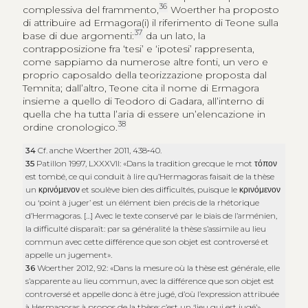
36
complessiva del frammento,
Woerther ha proposto
di attribuire ad Ermagora(i) il riferimento di Teone sulla
37
base di due argomenti:
da un lato, la
contrapposizione fra ‘tesi’ e ‘ipotesi’ rappresenta,
come sappiamo da numerose altre fonti, un vero e
proprio caposaldo della teorizzazione proposta dal
Temnita; dall’altro, Teone cita il nome di Ermagora
insieme a quello di Teodoro di Gadara, all’interno di
quella che ha tutta l’aria di essere un’elencazione in
38
ordine cronologico.
34
Cf. anche Woerther 2011, 438‑40.
35
Patillon 1997, LXXXVII: «Dans la tradition grecque le mot τόπον
est tombé, ce qui conduit à lire qu’Hermagoras faisait de la thèse
un
κρινόμενον
et soulève bien des difficultés, puisque le
κρινόμενον
ou ‘point à juger’ est un élément bien précis de la rhétorique
d’Hermagoras. […] Avec le texte conservé par le biais de l’arménien,
la difficulté disparaît: par sa généralité la thèse s’assimile au lieu
commun avec cette différence que son objet est controversé et
appelle un jugement».
36
Woerther 2012, 92: «Dans la mesure où la thèse est générale, elle
s’apparente au lieu commun, avec la différence que son objet est
controversé et appelle donc à être jugé, d’où l’expression attribuée
à Hermagoras à propos de la thèse: c’est un ‘lieu qui est jugé’».