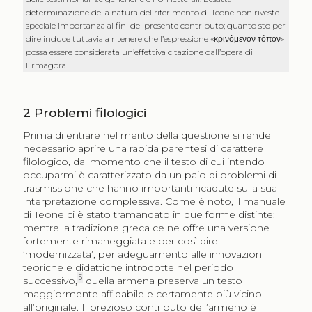
determinazione della natura del riferimento di Teone non riveste
speciale importanza ai fini del presente contributo; quanto sto per
dire induce tuttavia a ritenere che l’espressione «
κρινόμενον τόπον
»
possa essere considerata un’effettiva citazione dall’opera di
Ermagora.
2
Problemi filologici
Prima di entrare nel merito della questione si rende
necessario aprire una rapida parentesi di carattere
filologico, dal momento che il testo di cui intendo
occuparmi è caratterizzato da un paio di problemi di
trasmissione che hanno importanti ricadute sulla sua
interpretazione complessiva. Come è noto, il manuale
di Teone ci è stato tramandato in due forme distinte:
mentre la tradizione greca ce ne offre una versione
fortemente rimaneggiata e per così dire
‘modernizzata’, per adeguamento alle innovazioni
teoriche e didattiche introdotte nel periodo
5
successivo,
quella armena preserva un testo
maggiormente affidabile e certamente più vicino
all’originale. Il prezioso contributo dell’armeno è