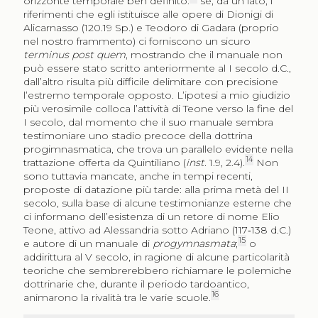
orizzonte temporale ben definito:
se, da un lato, i
riferimenti che egli istituisce alle opere di Dionigi di
Alicarnasso (120.19 Sp.) e Teodoro di Gadara (proprio
nel nostro frammento) ci forniscono un sicuro
terminus post quem
, mostrando che il manuale non
può essere stato scritto anteriormente al I secolo d.C.,
dall’altro risulta più difficile delimitare con precisione
l’estremo temporale opposto. L’ipotesi a mio giudizio
più verosimile colloca l’attività di Teone verso la fine del
I secolo, dal momento che il suo manuale sembra
testimoniare uno stadio precoce della dottrina
progimnasmatica, che trova un parallelo evidente nella
14
trattazione offerta da Quintiliano (
inst.
1.9, 2.4).
Non
sono tuttavia mancate, anche in tempi recenti,
proposte di datazione più tarde: alla prima metà del II
secolo, sulla base di alcune testimonianze esterne che
ci informano dell’esistenza di un retore di nome Elio
Teone, attivo ad Alessandria sotto Adriano (117‑138 d.C.)
15
e autore di un manuale di
progymnasmata
;
o
addirittura al V secolo, in ragione di alcune particolarità
teoriche che sembrerebbero richiamare le polemiche
dottrinarie che, durante il periodo tardoantico,
16
animarono la rivalità tra le varie scuole.