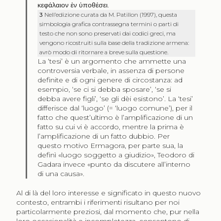
κεφάλαιον ἐν ὑποθέσει
.
3
Nell’edizione curata da M. Patillon (1997), questa
simbologia grafica contrassegna termini o parti di
testo che non sono preservati dai codici greci, ma
vengono ricostruiti sulla base della tradizione armena:
avrò modo di ritornare a breve sulla questione.
La ‘tesi’ è un argomento che ammette una
controversia verbale, in assenza di persone
definite e di ogni genere di circostanza: ad
esempio, ‘se ci si debba sposare’, ‘se si
debba avere figli’, ‘se gli dèi esistono’. La ‘tesi’
differisce dal ‘luogo’ (= ‘luogo comune’), per il
fatto che quest’ultimo è l’amplificazione di un
fatto su cui vi è accordo, mentre la prima è
l’amplificazione di un fatto dubbio. Per
questo motivo Ermagora, per parte sua, la
definì «luogo soggetto a giudizio», Teodoro di
Gadara invece «punto da discutere all’interno
di una causa».
Al di là del loro interesse e significato in questo nuovo
contesto, entrambi i riferimenti risultano per noi
particolarmente preziosi, dal momento che, pur nella
loro occasionalità e incompletezza, consentono di