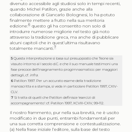
divenuto accessibile agli studiosi solo in tempi recenti,
quando Michel Patillon, grazie anche alla
collaborazione di Giancarlo Bolognesi, lo ha potuto
finalmente mettere a frutto nella sua meritoria
6
edizione:
questo gli ha consentito non solo di
introdurre numerose migliorie nel testo già noto
attraverso la tradizione greca, ma anche di pubblicare
alcuni capitoli che in quest’ultima risultavano
7
totalmente mancanti.
5
Questa interpretazione si basa sul presupposto che Teone sia
vissuto intorno al I secolo d.C. e che il suo manuale testimoni una
fase precoce dell’insegnamento progimnasmatico: per maggiori
dettagli, cf.
infra
.
6
Patillon 1997. Per un accurato esame della tradizione
manoscritta e a stampa, si veda in particolare Patillon 1997, CXIV-
CLV.
7
Si tratta di quelli che Patillon definisce ‘esercizi di
accompagnamento’: cf. Patillon 1997, XCVIII-CXIV, 99‑112.
Il nostro frammento, pur nella sua brevità, ne è uscito
modificato in due punti, entrambi fondamentali per
una sua corretta comprensione e contestualizzazione.
(a) Nella frase iniziale l’editore, sulla base del testo