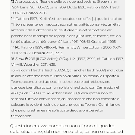
13
A proposito di Teone e della sua opera, si vedano Stegemann
1934; Lana 1951, 108‑72; Lana 1959; Butts 1986; Patillon 1997; Heath
2002‑03; Chiron 2016.
14
Patillon 1997, IX: «Il n’est pas douteux en effet […] que le traité de
Théon présente, par rapport aux autres traités conservés, un état
antérieur de la doctrine. On peut dire que cette doctrine est
proche dans le temps de l’époque de Quintilien, et même, est-on
tenté d’ajouter, antérieure». Cf. Lana 1951, 108‑51; Granatelli 1995,
141‑6; Patillon 1997, VIII-XVI; Reinhardt, Winterbottom 2006, XXX-
XXXIV, 76‑7; Berardi 2021, 82‑3.
15
Suda
Θ
206 (II 702 Adler);
P.Oxy.
LIX (1992) 3992; cf. Patillon 1997,
VII-VIII; Woerther 2011, 439.
16
Malcolm Heath (Heath 2002‑03; cf. anche Heath 2009) individua
in alcune affermazioni di Nicolao di Mira una possibile risposta a
Teone; secondo lo studioso, il nostro retore potrebbe essere
dunque identificato con un sofista che studiò con Damascio nel
480 (Suda
Θ
209 = fr. 49 Athanassiadi). Questa ipotesi non mi
sembra tuttavia convincente, dal momento che non consente di
spiegare le evidenti coincidenze che legano Teone a Quintiliano e
che paiono estranee alle sofisticate discussioni dei retori
tardoantichi.
Questa incertezza complica non di poco il quadro
della situazione, dal momento che, se non si riesce ad