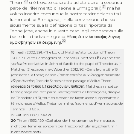
20
Throm
si è trovato costretto ad attribuire la seconda
21
parte del riferimento di Teone a Ermagora(ii),
ma ha
voluto inserire comunque la nostra testimonianza tra i
frammenti di Ermagora(i), nella convinzione che sia
sicuramente sua la definizione di ‘tesi’ riportata da
Teone (che, anche in questo caso, egli conosceva sulla
base della tradizione greca:
θέσις ἐστὶν ἐπίσκεψις λογικὴ
22
ἀμφισβήτησιν ἐπιδεχομένη
).
18
Heath 2002, 291: «The logic of Matthes’ attribution of Theon
120.13‑19 Sp. to Hermagoras of Temnos (= Matthes I
Β
6d) and the
verbatim
derivative in John of Sardis to the pupil of Theodorus (=
Matthes II3) escapes me»; Woerther 2012, 92: «Dans le chapitre 13
(consacré à la thèse) de son
Commentaire aux
Progymnasmata
d’Aphthonios
, Jean de Sardes cite ce passage d’Aelius Theon
(
διαφέρει δὲ τόπου
[…]
κεφάλαιον ἐν ὑποθέσει
). Matthes a rangé ce
témoignage indirect parmi les fragments d’Hermagoras, disciple
de Theodore (H 3), tout en classant de façon assez surprenante le
témoignage d’Aelius Théon parmi les fragments d’Hermagoras de
Temnos (I B 6d)».
19
Patillon 1997, LXXXVI.
20
Throm 1932, 120: «Daß aber der hier genannte Hermagoras
nicht der Temnier, sondern der Theodorschüler ist, scheint mir
nicht zweifelhaft».