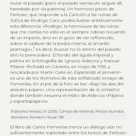
revivir el pasado (pero el pasado vernáculo seguía allí,
heredado por vía paterna). Un hermoso pecio de
Ferlosio, que responde a la
Canción a las ruinas de
Itálica
de Rodrigo Caro, podría ilustrar sintéticamente
esta diferencia: «Rodrigo, la hermosura de las ruinas
que me cantas no está en el siempre odioso recuerdo
de un imperio, sino en el gozo de ver reflorecido,
sobre el cadáver de la bestia misma, el amarillo
1
jaramago»,
es decir, buscar no lo eterno del pasado
sino lo perecedero. El fondo del águila imperial y
pétrea en la fotografía de Ignacio Aldecoa y Manuel
Pilares –fechada en Cáceres, en mayo de 1955, y
rescatada por Martín Gaite en
Esperando el porvenir
–
es uno de los ritornelos de este sofisticado ensayo de
Femenías. En el pie de la foto se lee: «Bajo las alas del
siniestro pájaro». Una representación de
lo siniestro
donde también resuena el relato de Aldecoa «Pájaros
y espantapájaros».
1
Sánchez Ferlosio, R. (2015).
Campo de retamas. Pecios reunidos
.
Barcelona: Random House, 138.
El libro de Carlos Femenías trenza un diálogo aún no
suficientemente explorado entre los textos de Ferlosio