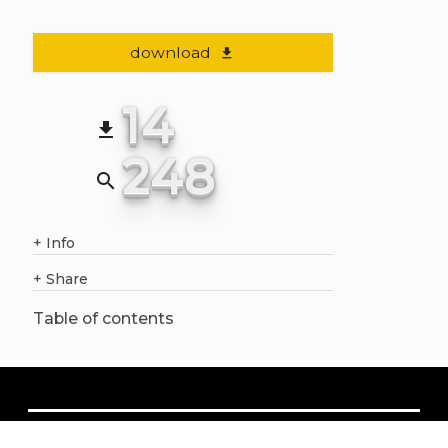
download
file_download
14
file_download
248
search
+
Info
+
Share
Table of contents
About us