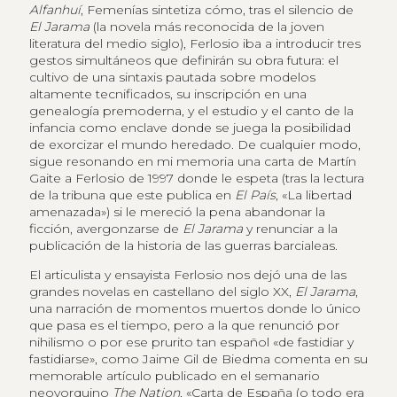
Alfanhuí
, Femenías sintetiza cómo, tras el silencio de
El Jarama
(la novela más reconocida de la joven
literatura del medio siglo), Ferlosio iba a introducir tres
gestos simultáneos que definirán su obra futura: el
cultivo de una sintaxis pautada sobre modelos
altamente tecnificados, su inscripción en una
genealogía premoderna, y el estudio y el canto de la
infancia como enclave donde se juega la posibilidad
de exorcizar el mundo heredado. De cualquier modo,
sigue resonando en mi memoria una carta de Martín
Gaite a Ferlosio de 1997 donde le espeta (tras la lectura
de la tribuna que este publica en
El País
, «La libertad
amenazada») si le mereció la pena abandonar la
ficción, avergonzarse de
El Jarama
y renunciar a la
publicación de la historia de las guerras barcialeas.
El articulista y ensayista Ferlosio nos dejó una de las
grandes novelas en castellano del siglo XX,
El Jarama
,
una narración de momentos muertos donde lo único
que pasa es el tiempo, pero a la que renunció por
nihilismo o por ese prurito tan español «de fastidiar y
fastidiarse», como Jaime Gil de Biedma comenta en su
memorable artículo publicado en el semanario
neoyorquino
The Nation
, «Carta de España (o todo era