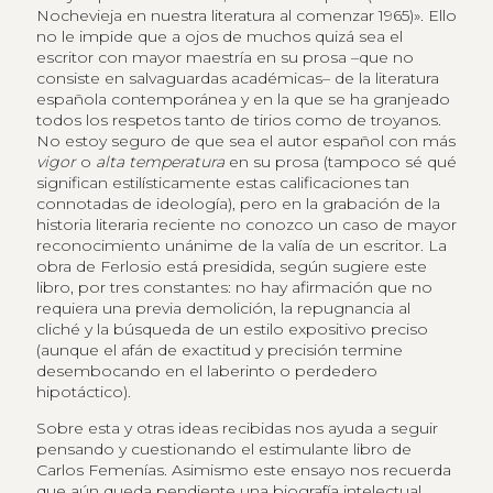
Nochevieja en nuestra literatura al comenzar 1965)». Ello
no le impide que a ojos de muchos quizá sea el
escritor con mayor maestría en su prosa –que no
consiste en salvaguardas académicas– de la literatura
española contemporánea y en la que se ha granjeado
todos los respetos tanto de tirios como de troyanos.
No estoy seguro de que sea el autor español con más
vigor
o
alta temperatura
en su prosa (tampoco sé qué
significan estilísticamente estas calificaciones tan
connotadas de ideología), pero en la grabación de la
historia literaria reciente no conozco un caso de mayor
reconocimiento unánime de la valía de un escritor. La
obra de Ferlosio está presidida, según sugiere este
libro, por tres constantes: no hay afirmación que no
requiera una previa demolición, la repugnancia al
cliché y la búsqueda de un estilo expositivo preciso
(aunque el afán de exactitud y precisión termine
desembocando en el laberinto o perdedero
hipotáctico).
Sobre esta y otras ideas recibidas nos ayuda a seguir
pensando y cuestionando el estimulante libro de
Carlos Femenías. Asimismo este ensayo nos recuerda
que aún queda pendiente una biografía intelectual