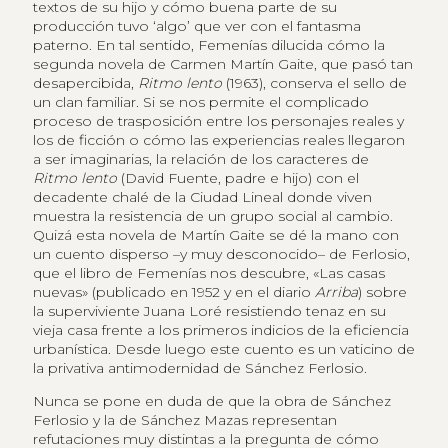
textos de su hijo y cómo buena parte de su
producción tuvo ‘algo’ que ver con el fantasma
paterno. En tal sentido, Femenías dilucida cómo la
segunda novela de Carmen Martín Gaite, que pasó tan
desapercibida,
Ritmo lento
(1963), conserva el sello de
un clan familiar. Si se nos permite el complicado
proceso de trasposición entre los personajes reales y
los de ficción o cómo las experiencias reales llegaron
a ser imaginarias, la relación de los caracteres de
Ritmo lento
(David Fuente, padre e hijo) con el
decadente chalé de la Ciudad Lineal donde viven
muestra la resistencia de un grupo social al cambio.
Quizá esta novela de Martín Gaite se dé la mano con
un cuento disperso –y muy desconocido– de Ferlosio,
que el libro de Femenías nos descubre, «Las casas
nuevas» (publicado en 1952 y en el diario
Arriba
) sobre
la superviviente Juana Loré resistiendo tenaz en su
vieja casa frente a los primeros indicios de la eficiencia
urbanística. Desde luego este cuento es un vaticino de
la privativa antimodernidad de Sánchez Ferlosio.
Nunca se pone en duda de que la obra de Sánchez
Ferlosio y la de Sánchez Mazas representan
refutaciones muy distintas a la pregunta de cómo