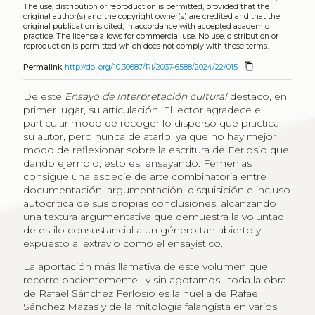
The use, distribution or reproduction is permitted, provided that the
original author(s) and the copyright owner(s) are credited and that the
original publication is cited, in accordance with accepted academic
practice. The license allows for commercial use. No use, distribution or
reproduction is permitted which does not comply with these terms.
content_copy
Permalink
http://doi.org/10.30687/Ri/2037-6588/2024/22/015
De este
Ensayo de interpretación cultural
destaco, en
primer lugar, su articulación. El lector agradece el
particular modo de recoger lo disperso que practica
su autor, pero nunca de atarlo, ya que no hay mejor
modo de reflexionar sobre la escritura de Ferlosio que
dando ejemplo, esto es, ensayando. Femenías
consigue una especie de arte combinatoria entre
documentación, argumentación, disquisición e incluso
autocrítica de sus propias conclusiones, alcanzando
una textura argumentativa que demuestra la voluntad
de estilo consustancial a un género tan abierto y
expuesto al extravío como el ensayístico.
La aportación más llamativa de este volumen que
recorre pacientemente –y sin agotarnos– toda la obra
de Rafael Sánchez Ferlosio es la huella de Rafael
Sánchez Mazas y de la mitología falangista en varios