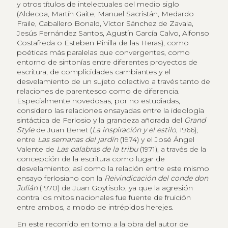
y otros títulos de intelectuales del medio siglo
(Aldecoa, Martín Gaite, Manuel Sacristán, Medardo
Fraile, Caballero Bonald, Víctor Sánchez de Zavala,
Jesús Fernández Santos, Agustín García Calvo, Alfonso
Costafreda o Esteben Pinilla de las Heras), como
poéticas más paralelas que convergentes, como
entorno de sintonías entre diferentes proyectos de
escritura, de complicidades cambiantes y el
desvelamiento de un sujeto colectivo a través tanto de
relaciones de parentesco como de diferencia.
Especialmente novedosas, por no estudiadas,
considero las relaciones ensayadas entre la ideología
sintáctica de Ferlosio y la grandeza añorada del
Grand
Style
de Juan Benet (
La inspiración y el estilo
, 1966);
entre
Las semanas del jardín
(1974) y el José Ángel
Valente de
Las palabras de la tribu
(1971), a través de la
concepción de la escritura como lugar de
desvelamiento; así como la relación entre este mismo
ensayo ferlosiano con la
Reivindicación del conde don
Julián
(1970) de Juan Goytisolo, ya que la agresión
contra los mitos nacionales fue fuente de fruición
entre ambos, a modo de intrépidos herejes.
En este recorrido en torno a la obra del autor de