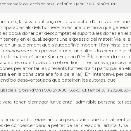
onserva la col·lecció en arxiu, del núm. 1 (abril 1907) al núm. 128
anmateix, la seva confiança en la capacitat d’altres dones qu
que comparables als dels homes‒ no és una premissa que genera
s podia donar per descomptat el suport a les dones en el 
 un terreny en el qual, segons una expressió del mateix Via, ell
loc en un suplement que s’autodefinia modern i feminista, per
cia
mainstream
era previsiblement una altra. Un exemple ja cl
2
tre la mateixa Carme Karr i Eugeni d’Ors:
la primera li retrei
spectes superficials com el seu físic, i li reclamava, precisame
ones per afrontar les diferents formes d’art i participar en el
 creia en la dona catalana fora de la llar). En l’intercanvi, per ce
 condició desavantatjada que pateixen les autores, que
sultable al
Glosari
d’Ors (1996, 278-88 i 653-5). Cf. també Julià 2020a, 39-4
da vera, tenen d’amagar llur valenta i admirable personalitat so
xa firmà escrits literaris amb un pseudònim que formalment co
es de condescendència pel fet de ser creadora i artista. Una