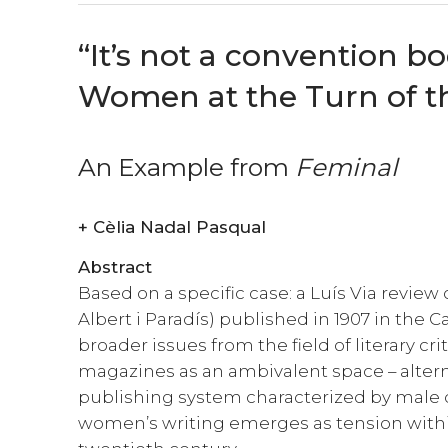
“It’s not a convention b
Women at the Turn of t
An Example from
Feminal
+
Cèlia Nadal Pasqual
Abstract
Based on a specific case: a Luís Via review 
Albert i Paradís) published in 1907 in the
broader issues from the field of literary cr
magazines as an ambivalent space – alternati
publishing system characterized by male 
women’s writing emerges as tension within 