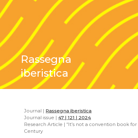
Rassegna
iberistica
Journal |
Rassegna iberistica
Journal issue |
47 | 121 | 2024
Research Article | “It’s not a convention book f
Century