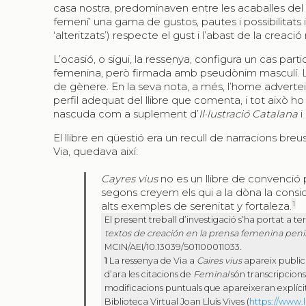
casa nostra, predominaven entre les acaballes del se
femení’ una gama de gustos, pautes i possibilitats 
‘alteritzats’) respecte el gust i l’abast de la crea
L’ocasió, o sigui, la ressenya, configura un cas part
femenina, però firmada amb pseudònim masculí. L’o
de gènere. En la seva nota, a més, l’home advertei
perfil adequat del llibre que comenta, i tot això ho
nascuda com a suplement d’
Il·lustració Catalana
i
El llibre en qüestió era un recull de narracions br
Via, quedava així:
Cayres vius
no es un llibre de convenció 
segons creyem els qui a la dòna la consi
1
alts exemples de serenitat y fortaleza.
El present treball d’investigació s’ha portat a t
textos de creación en la prensa femenina penin
MCIN/AEI/10.13039/501100011033.
1
La ressenya de Via a
Caires vius
apareix publi
d’ara les citacions de
Feminal
són transcripcions
modificacions puntuals que apareixeran explíci
Biblioteca Virtual Joan Lluís Vives (
https://www.l