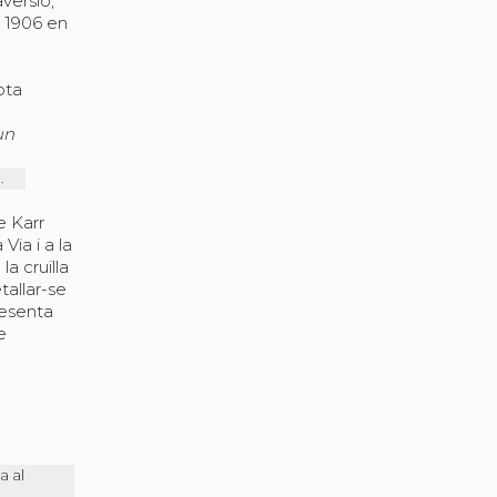
versió,
l 1906 en
ota
un
.
e Karr
Via i a la
a cruïlla
tallar-se
resenta
e
a al