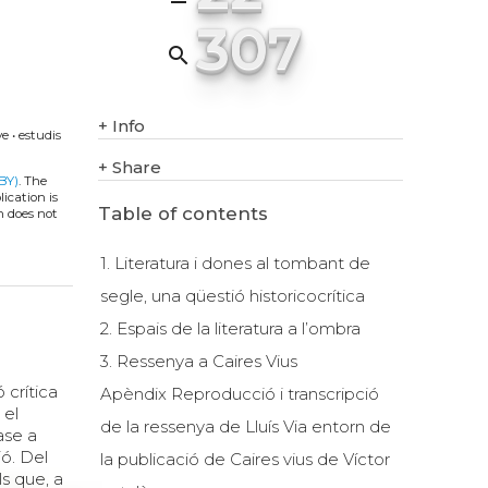
307
search
+
Info
ve
•
estudis
+
Share
BY)
. The
ication is
Table of contents
h does not
1. Literatura i dones al tombant de
segle, una qüestió historicocrítica
2. Espais de la literatura a l’ombra
3. Ressenya a Caires Vius
 crítica
Apèndix Reproducció i transcripció
 el
de la ressenya de Lluís Via entorn de
rase a
ió. Del
la publicació de Caires vius de Víctor
s que, a