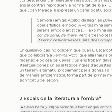
condescendència infiltrada en les situacions més be
ans el contrari, reproduïen la normalitat del biaix
què Joan Maragall li expressa un parer positiu sobre
Senyora i amiga: Acabo de llegir les
Bolv
obra artística: emoció. A voltes m’ha semb
serena emoció artística […] i això m’ha 
cor de dona, de mare
. Però altres volt
3
L’edició de la carta és de L. Julià, dins
Correspo
En qualsevol cas, no oblidem que quan L. Escardo
que col·laborarà a
Feminal
‒tot i que ella l’hauria p
recensió elogiosa de
Caires vius
, ens trobam davan
literatura-dones: un és el fatigós ingrés d’aquestes e
un terreny alternatiu, pròpiament per a dones. I si
de manera emblemàtica, forma part del primer m
significatiu del segon.
4
2
Espais de la literatura a l’ombra
4
Casacuberta (2001) ha parlat de la forma en què Víctor C