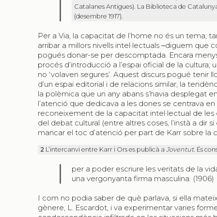
Catalanes Antigues). La Biblioteca de Catalunya c
(desembre 1917).
Per a Via, la capacitat de l’home no és un tema; t
arribar a millors nivells intel·lectuals ‒diguem 
pogués donar-se per descomptada. Encara menys e
procés d’introducció a l’espai oficial de la cultura;
no ‘volaven segures’. Aquest discurs pogué tenir l
d’un espai editorial i de relacions similar, la tendèn
la polèmica que un any abans s’havia desplegat en
l’atenció que dedicava a les dones se centrava en a
reconeixement de la capacitat intel·lectual de les d
del debat cultural (entre altres coses, l’instà a dir si
mancar el toc d’atenció per part de Karr sobre la
2
L’intercanvi entre Karr i Ors es publicà a
Joventut
. És con
per a poder escriure les veritats de la vi
una vergonyanta firma masculina. (1906)
I com no podia saber de què parlava, si ella matei
gènere, L. Escardot, i va experimentar varies form