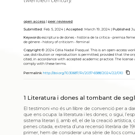
twentieth century.
open access
|
peer reviewed
Submitted:
Feb. 5, 2024 |
Accepted:
March 19, 2024 |
Published
Ju
Keywords
escriptura de dones
•
història de la crítica
•
premsa feme
de gènere
•
history of criticism
•
feminal
Copyright
© 2024 Cèlia Nadal Pasqual.
This is an open-access wor
use, distribution or reproduction is permitted, provided that the or
cited, in accordance with accepted academic practice. The license 
comply with these terms.
content_copy
Permalink
http://doi.org/10.30687/Ri/2037-6588/2024/22/010
1
Literatura i dones al tombant de segl
El testimoni «no és un llibre de convenció per a dami
que ens ocupa: la literatura i les dones; o sigui, l’e
sistema literari (i, amb ell, el de la creació artística, 
penes citada, extreta d’una recensió literària de 1
primer, hem de considerar una sèrie de llocs comun