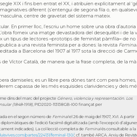
gle XIX i fins ben entrat el XX, i atribuïen explícitament al ‘
imaginatives diferent (s’entengui de segona fila o, en qualsevo
ció masculina, centre de gravetat del sistema mateix.
icular. En primer lloc, l’escriu un home sobre una obra d’autoria
bra forneix una imatge devastadora del desequilibri i de la v
x un tipus de lectores ‒prototips de feminitat pàmfila‒ de no 
 publica a una revista feminista per a dones: la revista
Femina
 editada a Barcelona del 1907 al 1917 sota la direcció de Carm
eus de Víctor Català, de manera que la frase completa, de la mà
pera damiseles; es un llibre pera dònes tant com pera homes,
derem capassa de les més esquisides clarividencies y dels mé
erme dins del marc del projecte
Género, violencia y representación. Los
sular (1848‑1918)
, PID2020-113138GB-I00 finançat per
cada en el segon número de
Feminal
el 26 de maig del 1907, XVI. A partir
 diplomàtiques de l’edició facsímil digitalitzada (amb l’excepció d’algune
tament indicades). La col·lecció completa de
Feminal
és consultable a la
luisvives.com/partes/224131/feminal-130/
; cf. també ARCA. Arxiu de Revist