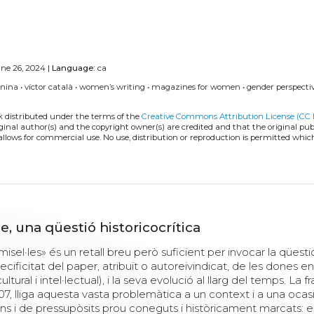
ne 26, 2024 |
Language:
ca
nina
•
víctor català
•
women’s writing
•
magazines for women
•
gender perspecti
k distributed under the terms of the
Creative Commons Attribution License (CC 
iginal author(s) and the copyright owner(s) are credited and that the original publ
allows for commercial use. No use, distribution or reproduction is permitted whic
e, una qüestió historicocrítica
sel·les» és un retall breu però suficient per invocar la qüestió
specificitat del paper, atribuït o autoreivindicat, de les dones en
cultural i intel·lectual), i la seva evolució al llarg del temps. La f
907, lliga aquesta vasta problemàtica a un context i a una ocas
s i de pressupòsits prou coneguts i històricament marcats: el