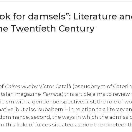
ook for damsels”: Literature a
he Twentieth Century
of
Caires vius
by Víctor Català (pseudonym of Cateri
 Catalan magazine
Feminal
, this article aims to review
iticism with a gender perspective: first, the role of 
ve, but also ‘subaltern’ – in relation to a literary a
dominance; second, the ways in which the admissio
this field of forces situated astride the nineteent