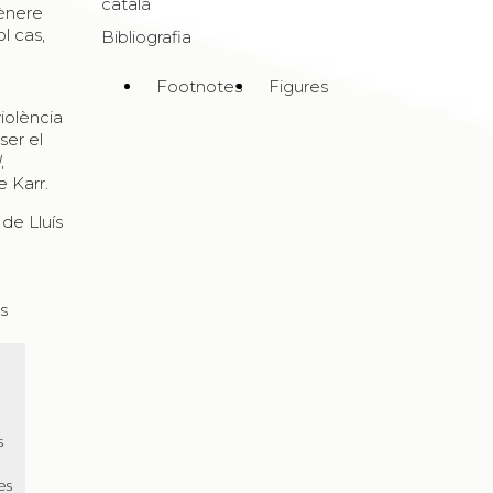
català
gènere
l cas,
Bibliografia
Footnotes
Figures
iolència
ser el
l
,
e Karr.
 de Lluís
s
s
es