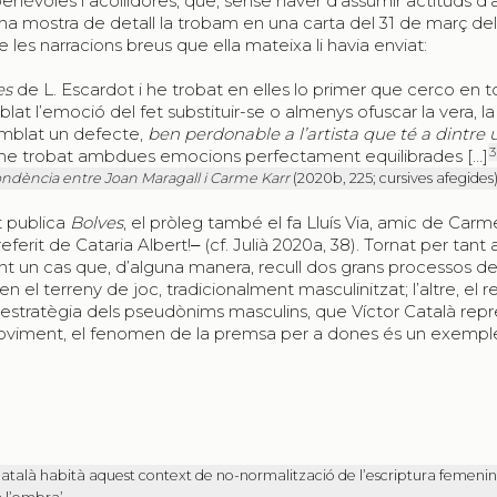
nèvoles i acollidores, que, sense haver d’assumir actituds d’a
. Una mostra de detall la trobam en una carta del 31 de març de
 les narracions breus que ella mateixa li havia enviat:
es
de L. Escardot i he trobat en elles lo primer que cerco en t
lat l’emoció del fet substituir-se o almenys ofuscar la vera, la
semblat un defecte,
ben perdonable a l’artista que té a dintre 
3
es he trobat ambdues emocions perfectament equilibrades […]
ndència entre Joan Maragall i Carme Karr
(2020b, 225; cursives afegides)
t publica
Bolves
, el pròleg també el fa Lluís Via, amic de Carm
referit de Cataria Albert!‒ (cf. Julià 2020a, 38). Tornat per tant a 
t un cas que, d’alguna manera, recull dos grans processos de l
n el terreny de joc, tradicionalment masculinitzat; l’altre, el re
 l’estratègia dels pseudònims masculins, que Víctor Català rep
oviment, el fenomen de la premsa per a dones és un exempl
atalà habità aquest context de no-normalització de l’escriptura femenin