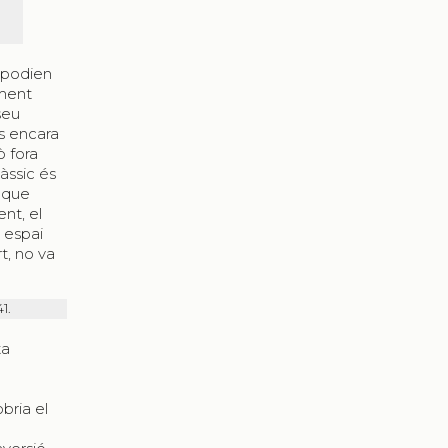
e podien
lment
seu
es encara
ò fora
àssic és
a que
nt, el
s espai
rt, no va
1.
ta
bria el