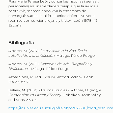
Para María Teresa León, contar las historias (ajenas y
personales) es una verdadera terapia que la ayuda a
sobrevivir, manteniendo viva la esperanza de
conseguir suturar la última herida abierta: volver a
reunirse con su «tierra lejana y triste» (León 1978, 43):
España.
Bibliografía
Alberca, M. (2017).
La máscara o la vida. De la
autoficción a la antificción
. Málaga: Pálido Fuego.
Alberca, M. (2021).
Maestras de vida. Biografías y
bioficciones
. Málaga: Pálido Fuego.
Aznar Soler, M. (ed.) (2003). «Introducción». León
2003a, 67‑71.
Balaev, M. (2018). «Trauma Studies». Ritcher, D. (ed.),
A
Companion to Literary Theory
. Hoboken: John Wiley
and Sons, 360‑71.
https://lo.unisa.edu.au/pluginfile.php/2655680/mod_resourc