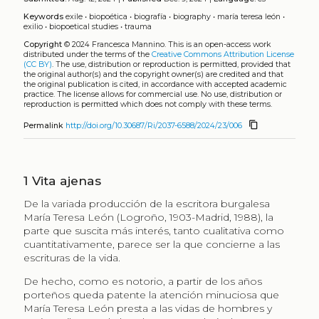
Keywords
exile
•
biopoética
•
biografía
•
biography
•
maría teresa león
•
exilio
•
biopoetical studies
•
trauma
Copyright
© 2024 Francesca Mannino.
This is an open-access work
distributed under the terms of the
Creative Commons Attribution License
(CC BY)
. The use, distribution or reproduction is permitted, provided that
the original author(s) and the copyright owner(s) are credited and that
the original publication is cited, in accordance with accepted academic
practice. The license allows for commercial use. No use, distribution or
reproduction is permitted which does not comply with these terms.
content_copy
Permalink
http://doi.org/10.30687/Ri/2037-6588/2024/23/006
1
Vita ajenas
De la variada producción de la escritora burgalesa
María Teresa León (Logroño, 1903-Madrid, 1988), la
parte que suscita más interés, tanto cualitativa como
cuantitativamente, parece ser la que concierne a las
escrituras de la vida.
De hecho, como es notorio, a partir de los años
porteños queda patente la atención minuciosa que
María Teresa León presta a las vidas de hombres y