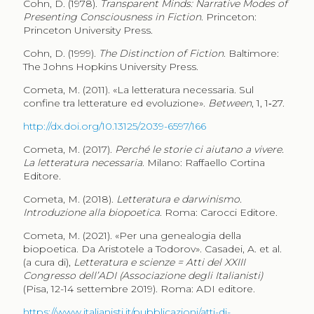
Cohn, D. (1978).
Transparent Minds: Narrative Modes of
Presenting Consciousness in Fiction
. Princeton:
Princeton University Press.
Cohn, D. (1999).
The Distinction of Fiction
. Baltimore:
The Johns Hopkins University Press.
Cometa, M. (2011). «La letteratura necessaria. Sul
confine tra letterature ed evoluzione».
Between
, 1, 1‑27.
http://dx.doi.org/10.13125/2039-6597/166
Cometa, M. (2017).
Perché le storie ci aiutano a vivere.
La letteratura necessaria
. Milano: Raffaello Cortina
Editore.
Cometa, M. (2018).
Letteratura e darwinismo.
Introduzione alla biopoetica
. Roma: Carocci Editore.
Cometa, M. (2021). «Per una genealogia della
biopoetica. Da Aristotele a Todorov». Casadei, A. et al.
(a cura di),
Letteratura e scienze = Atti del XXIII
Congresso dell’ADI (Associazione degli Italianisti)
(Pisa, 12-14 settembre 2019). Roma: ADI editore.
https://www.italianisti.it/pubblicazioni/atti-di-