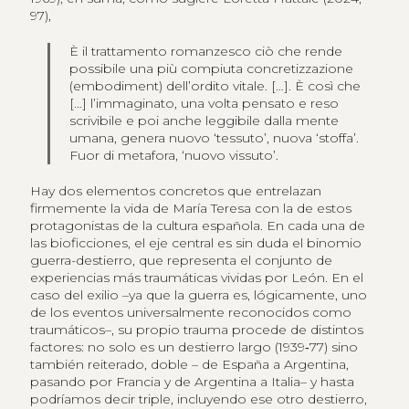
97),
È il trattamento romanzesco ciò che rende
possibile una più compiuta concretizzazione
(embodiment) dell’ordito vitale. […]. È così che
[…] l’immaginato, una volta pensato e reso
scrivibile e poi anche leggibile dalla mente
umana, genera nuovo ‘tessuto’, nuova ‘stoffa’.
Fuor di metafora, ‘nuovo vissuto’.
Hay dos elementos concretos que entrelazan
firmemente la vida de María Teresa con la de estos
protagonistas de la cultura española. En cada una de
las bioficciones, el eje central es sin duda el binomio
guerra-destierro, que representa el conjunto de
experiencias más traumáticas vividas por León. En el
caso del exilio –ya que la guerra es, lógicamente, uno
de los eventos universalmente reconocidos como
traumáticos–, su propio trauma procede de distintos
factores: no solo es un destierro largo (1939‑77) sino
también reiterado, doble – de España a Argentina,
pasando por Francia y de Argentina a Italia– y hasta
podríamos decir triple, incluyendo ese otro destierro,