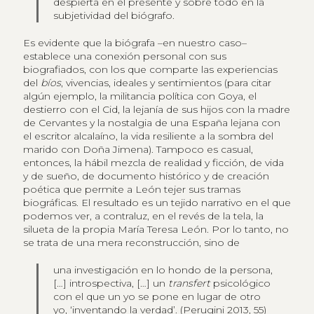
despierta en el presente y sobre todo en la
subjetividad del biógrafo.
Es evidente que la biógrafa –en nuestro caso–
establece una conexión personal con sus
biografiados, con los que comparte las experiencias
del
bíos
, vivencias, ideales y sentimientos (para citar
algún ejemplo, la militancia política con Goya, el
destierro con el Cid, la lejanía de sus hijos con la madre
de Cervantes y la nostalgia de una España lejana con
el escritor alcalaíno, la vida resiliente a la sombra del
marido con Doña Jimena). Tampoco es casual,
entonces, la hábil mezcla de realidad y ficción, de vida
y de sueño, de documento histórico y de creación
poética que permite a León tejer sus tramas
biográficas. El resultado es un tejido narrativo en el que
podemos ver, a contraluz, en el revés de la tela, la
silueta de la propia María Teresa León. Por lo tanto, no
se trata de una mera reconstrucción, sino de
una investigación en lo hondo de la persona,
[…] introspectiva, […] un
transfert
psicológico
con el que un yo se pone en lugar de otro
yo, ‘inventando la verdad’. (Perugini 2013, 55)