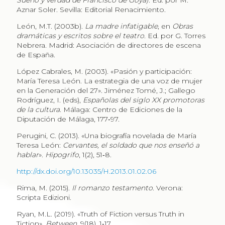
Sueño y verdad de Francisco de Goya)
. Ed. por M.
Aznar Soler. Sevilla: Editorial Renacimiento.
León, M.T. (2003b).
La madre infatigable
, en
Obras
dramáticas y escritos sobre el teatro
. Ed. por G. Torres
Nebrera. Madrid: Asociación de directores de escena
de España.
López Cabrales, M. (2003). «Pasión y participación:
María Teresa León. La estrategia de una voz de mujer
en la Generación del 27». Jiménez Tomé, J.; Gallego
Rodríguez, I. (eds),
Españolas del siglo XX promotoras
de la cultura
. Málaga: Centro de Ediciones de la
Diputación de Málaga, 177‑97.
Perugini, C. (2013). «Una biografía novelada de María
Teresa León:
Cervantes, el soldado que nos enseñó a
hablar
».
Hipogrifo
, 1(2), 51‑8.
http://dx.doi.org/10.13035/H.2013.01.02.06
Rima, M. (2015).
Il romanzo testamento
. Verona:
Scripta Edizioni.
Ryan, M.L. (2019). «Truth of Fiction versus Truth in
Tiction».
Between
, 9(18), 1‑17.