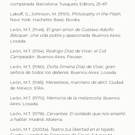
comparada
. Barcelona: Tusquets Editors, 29-67.
Lakoff, G.; Johnson, M. (1999).
Philosophy in the Flesh
.
New York: Hachette Basic Books.
León, M.T. (1946).
El gran amor de Gustavo Adolfo
Bécquer. Una vida pobre y apasionada
. Buenos Aires:
Losada.
León, M.T. (1954).
Rodrigo Díaz de Vivar, el Cid
Campeador
. Buenos Aires: Peuser.
León, M.T. (1960).
Doña Jimena Díaz de Vivar, gran
señora de todos los deberes
. Buenos Aires: Losada.
León, M.T. (1965).
Menesteos, marinero de abril
. Ciudad
de México: ERA.
León, M.T. (1970).
Memoria de la melancolía
. Buenos
Aires: Losada.
León, M.T. (1978).
Cervantes. El soldado que nos enseñó
a hablar
. Madrid: Altalena.
León, M.T. (2003a).
Teatro (La libertad en el tejado.