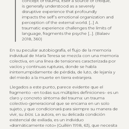
concept of trauma, itself a source of critique,
is generally understood as a severely
disruptive experience that profoundly
impacts the self’s emotional organization and
perception of the external world. […] A
traumatic experience challenges the limits of
language, fragments the psyche […]. (Balaev
2018, 360)
En su peculiar autobiografía, el flujo de la memoria
individual de María Teresa se mezcla con una memoria
colectiva, en una línea de tensiones caracterizada por
vacíos y continuas rupturas, donde se habla
ininterrumpidamente de pérdida, de luto, de lejanía y
del miedo a la muerte en tierra extranjera.
Llegados a este punto, parece evidente que el
fragmento –en todas sus múltiples definiciones– es un
claro y concreto síntoma del trauma: un trauma
colectivo-generacional que se encarna en un solo
sujeto, y que condicionará para siempre su manera de
vivir, su
bíos
. La autora, en su delicada condición
existencial de exiliada, es un individuo
«dramáticamente roto» (Guillén 1998, 63), que necesita