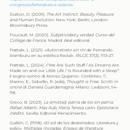
congresso/letteratura-e-scienze
Dutton, D. (2009).
The Art Instinct. Beauty, Pleasure
and Human Evolution
. New York; Berlin; London:
Bloomsbury Press.
Foucault, M. (2020).
Subjetividad y verdad. Curso del
Collège de France
. Madrid: Akal editorial.
Frattale, L. (2021). «
Autorretrato sin mí
de Fernando
Aramburu en su estética fractal».
RILCE
, 37(3), 1113‑27.
Frattale, L. (2024). «“We Are Such Stuff / As Dreams Are
Made on and our Little Life / Is Rounded with a Sleep”:
il sogno-sonno di Alonso Quijano». Continisio, T.;
Marino, E.; Sebellin, R. (eds),
Thought is Free. Scritti in
onore di Daniela Guardamagna
. Milano: Ledizioni, 94-
118.
Greco, B. (2023).
La amistad, patria de los sin patria.
Rafael Alberti, Max Aub, María Teresa León. Epistolario
inédito
. Sevilla: Editorial Renacimiento.
Guillén, C. (1998). «El sol de los desterrados. Literatura y
exilio».
Múltiples moradas. Ensayo de literatura