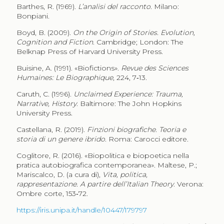
Barthes, R. (1969).
L’analisi del racconto
. Milano:
Bonpiani.
Boyd, B. (2009).
On the Origin of Stories. Evolution,
Cognition and Fiction
. Cambridge; London: The
Belknap Press of Harvard University Press.
Buisine, A. (1991). «Biofictions».
Revue des Sciences
Humaines: Le Biographique
, 224, 7‑13.
Caruth, C. (1996).
Unclaimed Experience: Trauma,
Narrative, History
. Baltimore: The John Hopkins
University Press.
Castellana, R. (2019).
Finzioni biografiche. Teoria e
storia di un genere ibrido
. Roma: Carocci editore.
Coglitore, R. (2016). «Biopolitica e biopoetica nella
pratica autobiografica contemporanea». Maltese, P.;
Mariscalco, D. (a cura di),
Vita, politica,
rappresentazione. A partire dell’Italian Theory
. Verona:
Ombre corte, 153‑72.
https://iris.unipa.it/handle/10447/179797