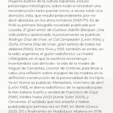
mujeres ilustres de la cultura española, incluso
personajes mitológicos, sobre todo si necesitan una
reconstrucción tanto parcial como, a veces, total. Una
atención, esta, que resulta preponderante, por no
decir absoluta, en los años romanos (1963‑77). Es de
1946 su primera ‘biografía novelada’ publicada por
Losada,
El gran amor de Gustavo Adolfo Bécquer. Una
vida pobre y apasionada
. Sucesivamente se publican
Rodrigo Díaz de Vivar, el Cid Campeador
(León 1954), y
Doña Jimena Díaz de Vivar, gran señora de todos los
deberes
(1960). Entre 1944 y 1953, también se emite, en
la radio argentina, el guión radiofónico
La madre
infatigable
, en el que la escritora reconstruye –
inventándola casi del todo– la vida de la madre de
Miguel de Cervantes, Leonor de Cortinas, para llevar a
cabo una reflexión sobre el papel de las madres en la
definición-construcción de la personalidad de los hijos.
Ya en Roma se publican
Menesteos, marinero de abril
(León 1965), el drama radiofónico de 14 episodios para
la RAI italiana
Sueño y verdad de Francisco de Goya
(1969), inédito hasta 2003 (Aznar Soler 2003), y
Cervantes. El soldado que nos enseñó a hablar
,
publicada por primera vez en 1967, en Berlín (Greco
2023, 27) y finalmente en Madrid por Altalena en 1978