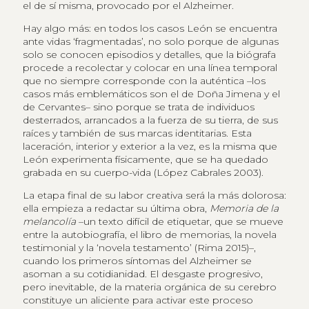
el de sí misma, provocado por el Alzheimer.
Hay algo más: en todos los casos León se encuentra
ante vidas ‘fragmentadas’, no solo porque de algunas
solo se conocen episodios y detalles, que la biógrafa
procede a recolectar y colocar en una línea temporal
que no siempre corresponde con la auténtica –los
casos más emblemáticos son el de Doña Jimena y el
de Cervantes– sino porque se trata de individuos
desterrados, arrancados a la fuerza de su tierra, de sus
raíces y también de sus marcas identitarias. Esta
laceración, interior y exterior a la vez, es la misma que
León experimenta físicamente, que se ha quedado
grabada en su cuerpo-vida (López Cabrales 2003).
La etapa final de su labor creativa será la más dolorosa:
ella empieza a redactar su última obra,
Memoria de la
melancolía
–un texto difícil de etiquetar, que se mueve
entre la autobiografía, el libro de memorias, la novela
testimonial y la ‘novela testamento’ (Rima 2015)–,
cuando los primeros síntomas del Alzheimer se
asoman a su cotidianidad. El desgaste progresivo,
pero inevitable, de la materia orgánica de su cerebro
constituye un aliciente para activar este proceso