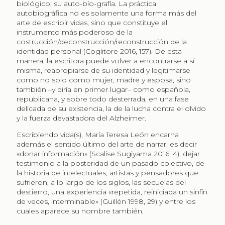
biológico, su auto-bío-grafía. La práctica
autobiográfica no es solamente una forma más del
arte de escribir vidas, sino que constituye el
instrumento más poderoso de la
costrucción/deconstrucción/reconstrucción de la
identidad personal (Coglitore 2016, 157). De esta
manera, la escritora puede volver a encontrarse a sí
misma, reapropiarse de su identidad y legitimarse
como no solo como mujer, madre y esposa, sino
también –y diría en primer lugar– como española,
republicana, y sobre todo desterrada, en una fase
delicada de su existencia, la de la lucha contra el olvido
y la fuerza devastadora del Alzheimer.
Escribiendo vida(s), María Teresa León encarna
además el sentido último del arte de narrar, es decir
«donar información» (Scalise Sugiyama 2016, 4), dejar
testimonio a la posteridad de un pasado colectivo, de
la historia de intelectuales, artistas y pensadores que
sufrieron, a lo largo de los siglos, las secuelas del
destierro, una experiencia «repetida, reiniciada un sinfín
de veces, interminable» (Guillén 1998, 29) y entre los
cuales aparece su nombre también.