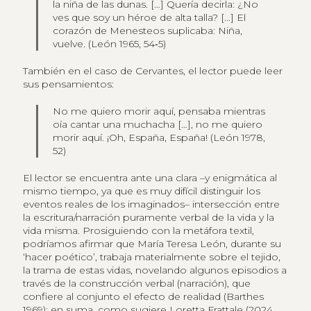
la niña de las dunas. […] Quería decirla: ¿No
ves que soy un héroe de alta talla? […] El
corazón de Menesteos suplicaba: Niña,
vuelve. (León 1965, 54‑5)
También en el caso de Cervantes, el lector puede leer
sus pensamientos:
No me quiero morir aquí, pensaba mientras
oía cantar una muchacha […], no me quiero
morir aquí. ¡Oh, España, España! (León 1978,
52)
El lector se encuentra ante una clara –y enigmática al
mismo tiempo, ya que es muy difícil distinguir los
eventos reales de los imaginados– intersección entre
la escritura/narración puramente verbal de la vida y la
vida misma. Prosiguiendo con la metáfora textil,
podríamos afirmar que María Teresa León, durante su
‘hacer poético’, trabaja materialmente sobre el tejido,
la trama de estas vidas, novelando algunos episodios a
través de la construcción verbal (narración), que
confiere al conjunto el efecto de realidad (Barthes
1969); en suma, como sugiere Loretta Frattale (2024,