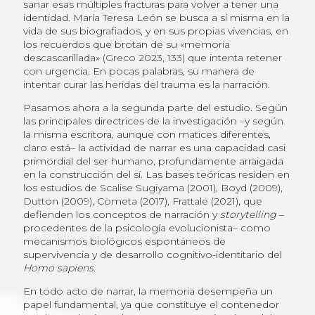
sanar esas múltiples fracturas para volver a tener una
identidad. María Teresa León se busca a sí misma en la
vida de sus biografiados, y en sus propias vivencias, en
los recuerdos que brotan de su «memoria
descascarillada» (Greco 2023, 133) que intenta retener
con urgencia. En pocas palabras, su manera de
intentar curar las heridas del trauma es la narración.
Pasamos ahora a la segunda parte del estudio. Según
las principales directrices de la investigación –y según
la misma escritora, aunque con matices diferentes,
claro está– la actividad de narrar es una capacidad casi
primordial del ser humano, profundamente arraigada
en la construcción del sí. Las bases teóricas residen en
los estudios de Scalise Sugiyama (2001), Boyd (2009),
Dutton (2009), Cometa (2017), Frattale (2021), que
defienden los conceptos de narración y
storytelling
–
procedentes de la psicología evolucionista– como
mecanismos biológicos espontáneos de
supervivencia y de desarrollo cognitivo-identitario del
Homo sapiens
.
En todo acto de narrar, la memoria desempeña un
papel fundamental, ya que constituye el contenedor