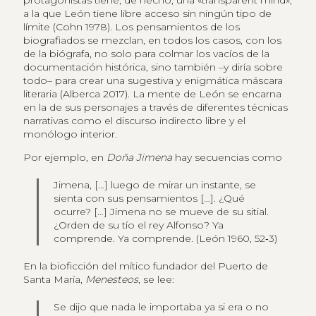
protagonistas tiene, de hecho, una «transparent mind»,
a la que León tiene libre acceso sin ningún tipo de
límite (Cohn 1978). Los pensamientos de los
biografiados se mezclan, en todos los casos, con los
de la biógrafa, no solo para colmar los vacíos de la
documentación histórica, sino también –y diría sobre
todo– para crear una sugestiva y enigmática máscara
literaria (Alberca 2017). La mente de León se encarna
en la de sus personajes a través de diferentes técnicas
narrativas como el discurso indirecto libre y el
monólogo interior.
Por ejemplo, en
Doña Jimena
hay secuencias como
Jimena, […] luego de mirar un instante, se
sienta con sus pensamientos […]. ¿Qué
ocurre? […] Jimena no se mueve de su sitial.
¿Orden de su tío el rey Alfonso? Ya
comprende. Ya comprende. (León 1960, 52‑3)
En la bioficción del mítico fundador del Puerto de
Santa María,
Menesteos
, se lee:
Se dijo que nada le importaba ya si era o no