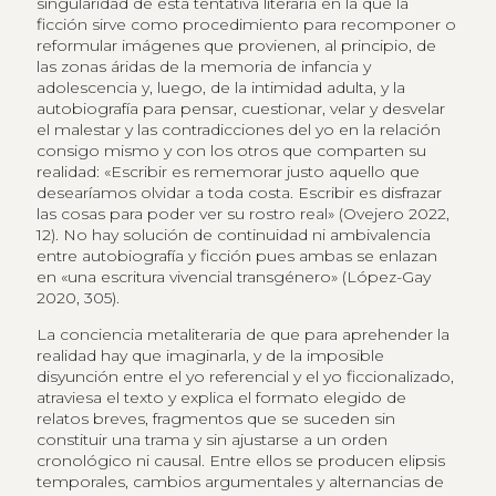
singularidad de esta tentativa literaria en la que la
ficción sirve como procedimiento para recomponer o
reformular imágenes que provienen, al principio, de
las zonas áridas de la memoria de infancia y
adolescencia y, luego, de la intimidad adulta, y la
autobiografía para pensar, cuestionar, velar y desvelar
el malestar y las contradicciones del yo en la relación
consigo mismo y con los otros que comparten su
realidad: «Escribir es rememorar justo aquello que
desearíamos olvidar a toda costa. Escribir es disfrazar
las cosas para poder ver su rostro real» (Ovejero 2022,
12). No hay solución de continuidad ni ambivalencia
entre autobiografía y ficción pues ambas se enlazan
en «una escritura vivencial transgénero» (López-Gay
2020, 305).
La conciencia metaliteraria de que para aprehender la
realidad hay que imaginarla, y de la imposible
disyunción entre el yo referencial y el yo ficcionalizado,
atraviesa el texto y explica el formato elegido de
relatos breves, fragmentos que se suceden sin
constituir una trama y sin ajustarse a un orden
cronológico ni causal. Entre ellos se producen elipsis
temporales, cambios argumentales y alternancias de