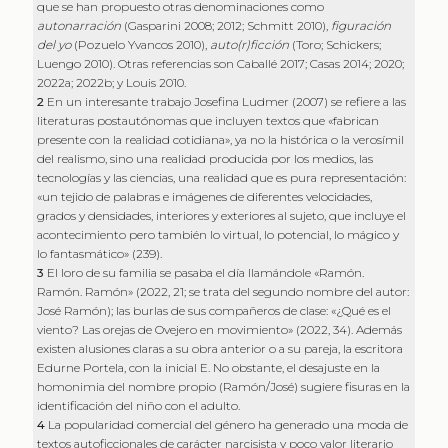
que se han propuesto otras denominaciones como
autonarración
(Gasparini 2008; 2012; Schmitt 2010),
figuración
del yo
(Pozuelo Yvancos 2010),
auto(r)ficción
(Toro; Schickers;
Luengo 2010). Otras referencias son Caballé 2017; Casas 2014; 2020;
2022a; 2022b; y Louis 2010.
2
En un interesante trabajo Josefina Ludmer (2007) se refiere a las
literaturas postautónomas que incluyen textos que «fabrican
presente con la realidad cotidiana», ya no la histórica o la verosímil
del realismo, sino una realidad producida por los medios, las
tecnologías y las ciencias, una realidad que es pura representación:
«un tejido de palabras e imágenes de diferentes velocidades,
grados y densidades, interiores y exteriores al sujeto, que incluye el
acontecimiento pero también lo virtual, lo potencial, lo mágico y
lo fantasmático» (239).
3
El loro de su familia se pasaba el día llamándole «Ramón.
Ramón. Ramón» (2022, 21; se trata del segundo nombre del autor:
José Ramón); las burlas de sus compañeros de clase: «¿Qué es el
viento? Las orejas de Ovejero en movimiento» (2022, 34). Además
existen alusiones claras a su obra anterior o a su pareja, la escritora
Edurne Portela, con la inicial E. No obstante, el desajuste en la
homonimia del nombre propio (Ramón/José) sugiere fisuras en la
identificación del niño con el adulto.
4
La popularidad comercial del género ha generado una moda de
textos autoficcionales de carácter narcisista y poco valor literario