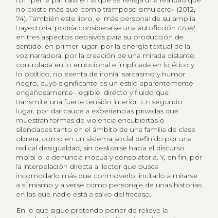
romper la pantalla en la que se refleja una realidad que
no existe más que como tramposo simulacro» (2012,
74). También este libro, el más personal de su amplia
trayectoria, podría considerarse una autoficción
cruel
en tres aspectos decisivos para su producción de
sentido: en primer lugar, por la energía textual de la
voz narradora, por la creación de una mirada distante,
controlada en lo emocional e implicada en lo ético y
lo político, no exenta de ironía, sarcasmo y humor
negro, cuyo significante es un estilo aparentemente-
engañosamente- legible, directo y fluido que
transmite una fuerte tensión interior. En segundo
lugar, por dar cauce a experiencias privadas que
muestran formas de violencia encubiertas o
silenciadas tanto en el ámbito de una familia de clase
obrera, como en un sistema social definido por una
radical desigualdad, sin deslizarse hacia el discurso
moral o la denuncia inocua y consolatoria. Y, en fin, por
la interpelación directa al lector que busca
incomodarlo más que conmoverlo, incitarlo a mirarse
a sí mismo y a verse como personaje de unas historias
en las que nadie está a salvo del fracaso.
En lo que sigue pretendo poner de relieve la