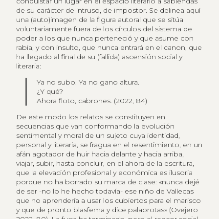
conquistar un lugar en el espacio literario a sabiendas
de su carácter de intruso, de impostor. Se delinea aquí
una (auto)imagen de la figura autoral que se sitúa
voluntariamente fuera de los círculos del sistema de
poder a los que nunca perteneció y que asume con
rabia, y con insulto, que nunca entrará en el canon, que
ha llegado al final de su (fallida) ascensión social y
literaria:
Ya no subo. Ya no gano altura.
¿Y qué?
Ahora floto, cabrones. (2022, 84)
De este modo los relatos se constituyen en
secuencias que van conformando la evolución
sentimental y moral de un sujeto cuya identidad,
personal y literaria, se fragua en el resentimiento, en un
afán agotador de huir hacia delante y hacia arriba,
viajar, subir, hasta concluir, en el ahora de la escritura,
que la elevación profesional y económica es ilusoria
porque no ha borrado su marca de clase: «nunca dejé
de ser -no lo he hecho todavía- ese niño de Vallecas
que no aprendería a usar los cubiertos para el marisco
y que de pronto blasfema y dice palabrotas» (Ovejero