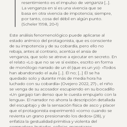
resentimiento es el impulso de
venganza
[…].
La venganza en sí es una vivencia que se
basa en otra vivencia de impotencia; siempre,
por tanto, cosa del débil en algún punto.
(Scheler 1998, 20‑1)
Este análisis fenomenológico puede aplicarse al
estado anímico del protagonista, que es consciente
de su impotencia y de su cobardía, pero ello no
rebaja, antes al contrario, acentúa el ansia de
venganza, que solo se atreve a ejecutar en secreto. En
el relato «Lo que no se ve sí existe», escrito en forma
de monólogo narrado de un él (que es un yo)- «Todos
han abandonado el aula […]. Él no; […] Él se ha
quedado solo y durante más de media hora ha
luchado con su cobardía» (Ovejero 2022, 27)-, el niño
se venga de su acosador escupiendo en su bocadillo
«Un gargajo tan denso que le cuesta empujarlo con la
lengua». El narrador no ahorra la descripción detallada
del escupitajo y de la sensación física de asco y placer
que el protagonista experimentó «como cuando se
revienta un grano presionando los dedos» (28), y
enfatiza la gestualidad primitiva y violenta del
compañero (patadas, collejas, manotazos,