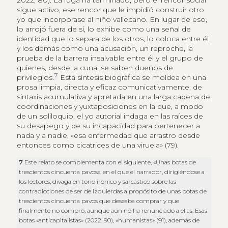
2022, 80). La fuga ha terminado, pero el rencor social
sigue activo, ese rencor que le impidió construir otro
yo que incorporase al niño vallecano. En lugar de eso,
lo arrojó fuera de sí, lo exhibe como una señal de
identidad que lo separa de los otros, lo coloca entre él
y los demás como una acusación, un reproche, la
prueba de la barrera insalvable entre él y el grupo de
quienes, desde la cuna, se saben dueños de
7
privilegios.
Esta síntesis biográfica se moldea en una
prosa limpia, directa y eficaz comunicativamente, de
sintaxis acumulativa y apretada en una larga cadena de
coordinaciones y yuxtaposiciones en la que, a modo
de un soliloquio, el yo autorial indaga en las raíces de
su desapego y de su incapacidad para pertenecer a
nada y a nadie, «esa enfermedad que arrastro desde
entonces como cicatrices de una viruela» (79).
7
Este relato se complementa con el siguiente, «Unas botas de
trescientos cincuenta pavos», en el que el narrador, dirigiéndose a
los lectores, divaga en tono irónico y sarcástico sobre las
contradicciones de ser de izquierdas a propósito de unas botas de
trescientos cincuenta pavos que deseaba comprar y que
finalmente no compró, aunque aún no ha renunciado a ellas. Esas
botas «anticapitalistas» (2022, 90), «humanistas» (91), además de