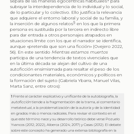
separa de las maneras egocéntricas habituales
para
subrayar la interdependencia de lo individual y lo social,
de lo particular y lo colectivo. Ello justifica la relevancia
que adquiere el entorno laboral y social de su familia, y
5
la inserción de algunos relatos
en los que la primera
persona es sustituida por la tercera en indirecto libre
para dar entrada a otros personajes atrapados en
situaciones límite con los que el narrador se identifica,
aunque «pretenda que son una ficción» (Ovejero 2022,
56). En este sentido
Mientras estamos muertos
participa de una tendencia de textos vivenciales que
en la última década se alejan del cultivo de una
autoficción ensimismada para resaltar el peso de los
condicionantes materiales, económicos y políticos en
la formación del sujeto (Gabriela Ybarra, Manuel Vilas,
Marta Sanz, entre otros):
1
Frente al carácter explicativo y unificante de la autobiografía, la
autoficción
tiende a la fragmentación de la trama, al comentario
metatextual, a la problematización de la autoría y de la identidad
en grados más o menos radicales. Para revisar el contexto en el
que este término nace y su desarrollo teórico debe verse Pozuelo
Yvancos (2012; 2022), Alberca (2024; 2017) y Casas (2012). El debate
sobre este concepto ha generado una extensa bibliografía en la