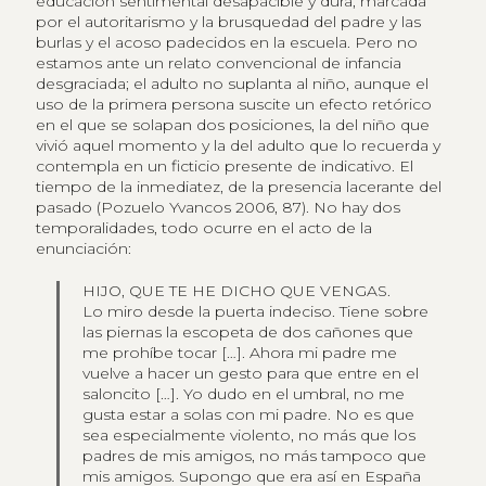
educación sentimental desapacible y dura, marcada
por el autoritarismo y la brusquedad del padre y las
burlas y el acoso padecidos en la escuela. Pero no
estamos ante un relato convencional de infancia
desgraciada; el adulto no suplanta al niño, aunque el
uso de la primera persona suscite un efecto retórico
en el que se solapan dos posiciones, la del niño que
vivió aquel momento y la del adulto que lo recuerda y
contempla en un ficticio presente de indicativo. El
tiempo de la inmediatez, de la presencia lacerante del
pasado (Pozuelo Yvancos 2006, 87). No hay dos
temporalidades, todo ocurre en el acto de la
enunciación:
HIJO, QUE TE HE DICHO QUE VENGAS.
Lo miro desde la puerta indeciso. Tiene sobre
las piernas la escopeta de dos cañones que
me prohíbe tocar […]. Ahora mi padre me
vuelve a hacer un gesto para que entre en el
saloncito […]. Yo dudo en el umbral, no me
gusta estar a solas con mi padre. No es que
sea especialmente violento, no más que los
padres de mis amigos, no más tampoco que
mis amigos. Supongo que era así en España