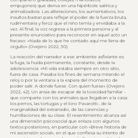
empujones) que deriva en una hipérbole satírica y
animalizadora. Las aliteraciones, los aumentativos, los
insultos bastan para reflejar el poder de la fuerza bruta,
rudimentaria y feroz que el niño temía y envidiaba a la
vez. Al final, la voz regresa a la primera persona y al
presente enunciativo para reconocer en aquel acto un
fracaso: «Nada de lo que he contado aquí me llena de
orgullo» (Ovejero 2022, 30).
La reacción del narrador a ese ambiente asfixiante es
la fuga, la huida permanente, constante, desde la
adolescencia: «Mi vida estaba siempre en otro sitio,
fuera de casa. Pasaba los fines de semana mirando el
reloj o por la ventana a la espera del momento de
poder salir. A donde fuese. Con quien fuese» (Ovejero
2022, 42). Un ansia de escapar de la toxicidad familiar -
que comparte con los animales que llegaban a la casa:
los perros, las tortugas y el loro Pavarotti-, de la
marginalidad del extrarradio, de las carencias y
humillaciones de su clase. El resentimiento alcanza así
una dimensión psicosocial que enlaza con algunos
textos posteriores, en particular con «Breve historia de
mi ascensión social», en el que confiesa su intento de