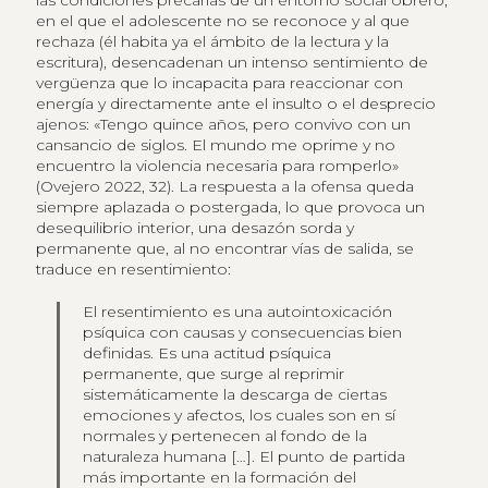
las condiciones precarias de un entorno social obrero,
en el que el adolescente no se reconoce y al que
rechaza (él habita ya el ámbito de la lectura y la
escritura), desencadenan un intenso sentimiento de
vergüenza que lo incapacita para reaccionar con
energía y directamente ante el insulto o el desprecio
ajenos: «Tengo quince años, pero convivo con un
cansancio de siglos. El mundo me oprime y no
encuentro la violencia necesaria para romperlo»
(Ovejero 2022, 32). La respuesta a la ofensa queda
siempre aplazada o postergada, lo que provoca un
desequilibrio interior, una desazón sorda y
permanente que, al no encontrar vías de salida, se
traduce en resentimiento:
El resentimiento es una autointoxicación
psíquica con causas y consecuencias bien
definidas. Es una actitud psíquica
permanente, que surge al reprimir
sistemáticamente la descarga de ciertas
emociones y afectos, los cuales son en sí
normales y pertenecen al fondo de la
naturaleza humana […]. El punto de partida
más importante en la formación del