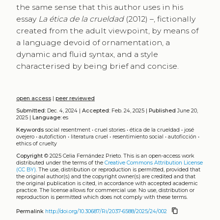
the same sense that this author uses in his
essay
La ética de la crueldad
(2012) –, fictionally
created from the adult viewpoint, by means of
a language devoid of ornamentation, a
dynamic and fluid syntax, and a style
characterised by being brief and concise.
open access
|
peer reviewed
Submitted:
Dec. 4, 2024 |
Accepted:
Feb. 24, 2025 |
Published
June 20,
2025 |
Language:
es
Keywords
social resentment
•
cruel stories
•
ética de la crueldad
•
josé
ovejero
•
autofiction
•
literatura cruel
•
resentimiento social
•
autoficción
•
ethics of cruelty
Copyright
© 2025 Celia Fernández Prieto.
This is an open-access work
distributed under the terms of the
Creative Commons Attribution License
(CC BY)
. The use, distribution or reproduction is permitted, provided that
the original author(s) and the copyright owner(s) are credited and that
the original publication is cited, in accordance with accepted academic
practice. The license allows for commercial use. No use, distribution or
reproduction is permitted which does not comply with these terms.
content_copy
Permalink
http://doi.org/10.30687/Ri/2037-6588/2025/24/002