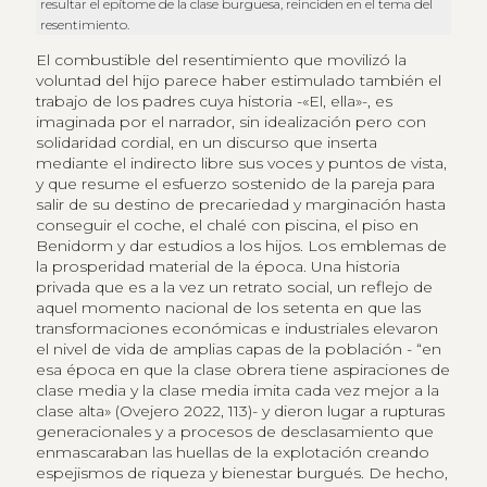
resultar el epítome de la clase burguesa, reinciden en el tema del
resentimiento.
El combustible del resentimiento que movilizó la
voluntad del hijo parece haber estimulado también el
trabajo de los padres cuya historia -«El, ella»-, es
imaginada por el narrador, sin idealización pero con
solidaridad cordial, en un discurso que inserta
mediante el indirecto libre sus voces y puntos de vista,
y que resume el esfuerzo sostenido de la pareja para
salir de su destino de precariedad y marginación hasta
conseguir el coche, el chalé con piscina, el piso en
Benidorm y dar estudios a los hijos. Los emblemas de
la prosperidad material de la época. Una historia
privada que es a la vez un retrato social, un reflejo de
aquel momento nacional de los setenta en que las
transformaciones económicas e industriales elevaron
el nivel de vida de amplias capas de la población - “en
esa época en que la clase obrera tiene aspiraciones de
clase media y la clase media imita cada vez mejor a la
clase alta» (Ovejero 2022, 113)- y dieron lugar a rupturas
generacionales y a procesos de desclasamiento que
enmascaraban las huellas de la explotación creando
espejismos de riqueza y bienestar burgués. De hecho,