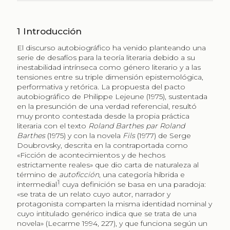
1
Introducción
El discurso autobiográfico ha venido planteando una
serie de desafíos para la teoría literaria debido a su
inestabilidad intrínseca como género literario y a las
tensiones entre su triple dimensión epistemológica,
performativa y retórica. La propuesta del pacto
autobiográfico de Philippe Lejeune (1975), sustentada
en la presunción de una verdad referencial, resultó
muy pronto contestada desde la propia práctica
literaria con el texto
Roland Barthes par Roland
Barthes
(1975) y con la novela
Fils
(1977) de Serge
Doubrovsky, descrita en la contraportada como
«Ficción de acontecimientos y de hechos
estrictamente reales» que dio carta de naturaleza al
término de
autoficción
, una categoría híbrida e
1
intermedial
cuya definición se basa en una paradoja:
«se trata de un relato cuyo autor, narrador y
protagonista comparten la misma identidad nominal y
cuyo intitulado genérico indica que se trata de una
novela» (Lecarme 1994, 227), y que funciona según un