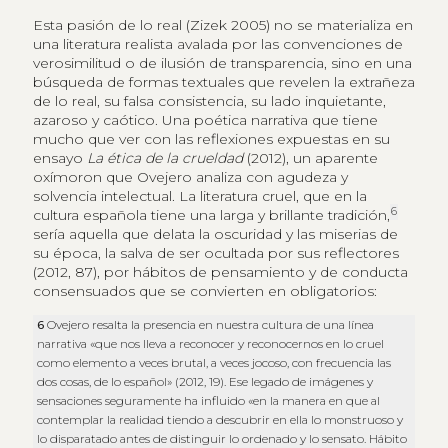
Esta pasión de lo real (Zizek 2005) no se materializa en
una literatura realista avalada por las convenciones de
verosimilitud o de ilusión de transparencia, sino en una
búsqueda de formas textuales que revelen la extrañeza
de lo real, su falsa consistencia, su lado inquietante,
azaroso y caótico. Una poética narrativa que tiene
mucho que ver con las reflexiones expuestas en su
ensayo
La ética de la crueldad
(2012), un aparente
oxímoron que Ovejero analiza con agudeza y
solvencia intelectual. La literatura cruel, que en la
6
cultura española tiene una larga y brillante tradición,
sería aquella que delata la oscuridad y las miserias de
su época, la salva de ser ocultada por sus reflectores
(2012, 87), por hábitos de pensamiento y de conducta
consensuados que se convierten en obligatorios:
6
Ovejero resalta la presencia en nuestra cultura de una línea
narrativa «que nos lleva a reconocer y reconocernos en lo cruel
como elemento a veces brutal, a veces jocoso, con frecuencia las
dos cosas, de lo español» (2012, 19). Ese legado de imágenes y
sensaciones seguramente ha influido «en la manera en que al
contemplar la realidad tiendo a descubrir en ella lo monstruoso y
lo disparatado antes de distinguir lo ordenado y lo sensato. Hábito