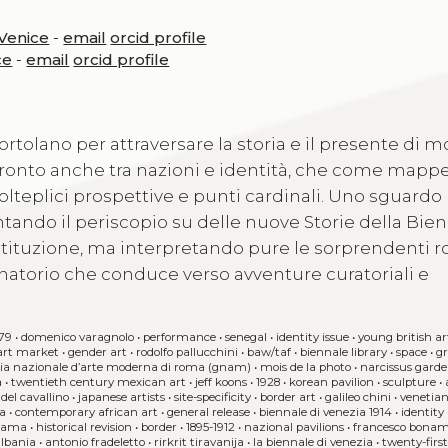
 Venice
-
email
orcid profile
ce
-
email
orcid profile
rtolano per attraversare la storia e il presente di m
fronto anche tra nazioni e identità, che come mapp
eplici prospettive e punti cardinali. Uno sguardo
tando il periscopio su delle nuove Storie della Bien
 istituzione, ma interpretando pure le sorprendenti r
natorio che conduce verso avventure curatoriali e
’79
•
domenico varagnolo
•
performance
•
senegal
•
identity issue
•
young british ar
art market
•
gender art
•
rodolfo pallucchini
•
baw/taf
•
biennale library
•
space
•
g
ria nazionale d’arte moderna di roma (gnam)
•
mois de la photo
•
narcissus gard
a
•
twentieth century mexican art
•
jeff koons
•
1928
•
korean pavilion
•
sculpture
•
 del cavallino
•
japanese artists
•
site-specificity
•
border art
•
galileo chini
•
venetian
ia
•
contemporary african art
•
general release
•
biennale di venezia 1914
•
identity
usama
•
historical revision
•
border
•
1895-1912
•
nazional pavilions
•
francesco bonam
albania
•
antonio fradeletto
•
rirkrit tiravanija
•
la biennale di venezia
•
twenty-firs