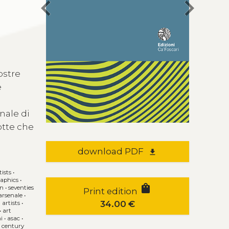
chevron_left
chevron_right
ostre
e
nale di
otte che
download PDF
file_download
tists
•
raphics
•
shopping_bag
en
•
seventies
Print edition
arsenale
•
34.00
€
 artists
•
•
art
i
•
asac
•
t century