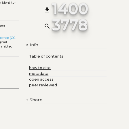
1400
 identity
•
file_download
3778
search
ons
icense (CC
ginal
Info
+
ermitted
Table of contents
how to cite
metadata
open access
peer reviewed
+
Share