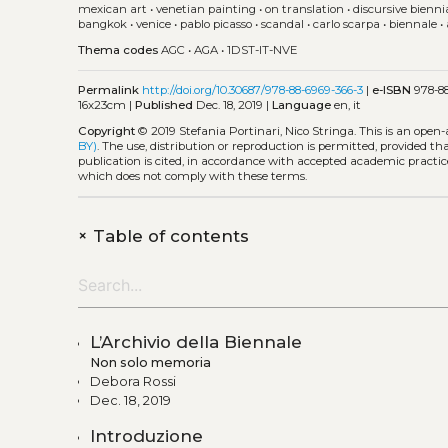
mexican art
•
venetian painting
•
on translation
•
discursive bienni
bangkok
•
venice
•
pablo picasso
•
scandal
•
carlo scarpa
•
biennale
•
Thema codes
AGC
•
AGA
•
1DST-IT-NVE
Permalink
http://doi.org/10.30687/978-88-6969-366-3
|
e-ISBN
978-88
16x23cm |
Published
Dec. 18, 2019 |
Language
en, it
Copyright
© 2019 Stefania Portinari, Nico Stringa.
This is an open
BY)
. The use, distribution or reproduction is permitted, provided t
publication is cited, in accordance with accepted academic practice
which does not comply with these terms.
+
Table of contents
L’Archivio della Biennale
Non solo memoria
Debora Rossi
Dec. 18, 2019
Introduzione