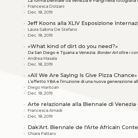
La forma biennale tra Venezia e Parigi nella fotografia
Francesca Dolzani
Dec. 18, 2019
Jeff Koons alla XLIV Esposizione Internaz
Laura Sabina De Stefano
Dec. 18, 2019
«What kind of dirt do you need?»
Da San Diego e Tijuana a Venezia:
Border Art
oltre i con
Andrea Masala
Dec. 18, 2019
«All We Are Saying Is Give Pizza Chance»
L’effetto YBA e l’irruzione di una nuova generazione a
Diego Mantoan
Dec. 18, 2019
Arte relazionale alla Biennale di Venezia 
Francesca Amadi
Dec. 18, 2019
Dak’Art. Biennale de l'Arte Africain Con
Chiara Pattaro