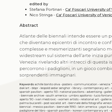
edited by
Stefania Portinari -
Ca' Foscari University of
Nico Stringa -
Ca' Foscari University of Veni
Abstract
Atlante delle biennali intende essere un po
che diventano epicentri di incontro e con
complesse e mesmerizzanti segnalano molt
widestream sul sistema dell’arte inizia pun
Venezia: rivelando altri intrecci di questa
percorrono i padiglioni, in un gioco combi
sorprendenti immaginari.
Keywords
achille bonito oliva
•
posters
•
communication
•
venezia 
dak’art
•
bbpr
•
leopold sedar senghor
•
library
•
contemporary art
•
spanish pavilion
•
aperto ’93
•
national pavilions
•
advertising
•
galle
•
biennale archive
•
south america
•
umbro apollonio
•
lucio fontan
aperto ’90
•
ivan mestrovic
•
women artists
•
relational art
•
galleria
palma bucarelli
•
post-socialist art
•
biennale della fotografia venez
biennial
•
mexico pavilion
•
biennale 1990
•
latin america
•
yayoi k
padiglione del libro
•
spanish pavillion
•
korean contemporary art
•