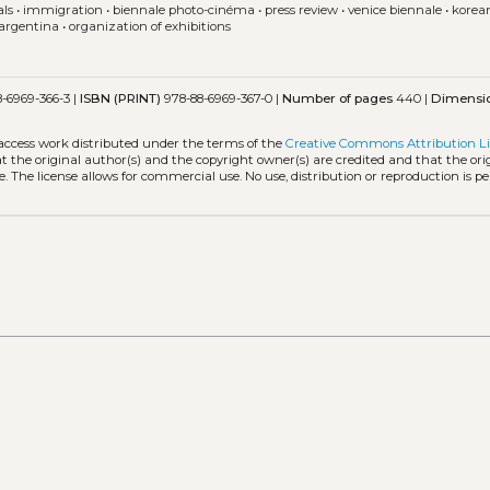
als
•
immigration
•
biennale photo-cinéma
•
press review
•
venice biennale
•
korean
argentina
•
organization of exhibitions
-6969-366-3 |
ISBN (PRINT)
978-88-6969-367-0 |
Number of pages
440 |
Dimensi
-access work distributed under the terms of the
Creative Commons Attribution L
hat the original author(s) and the copyright owner(s) are credited and that the ori
. The license allows for commercial use. No use, distribution or reproduction is p