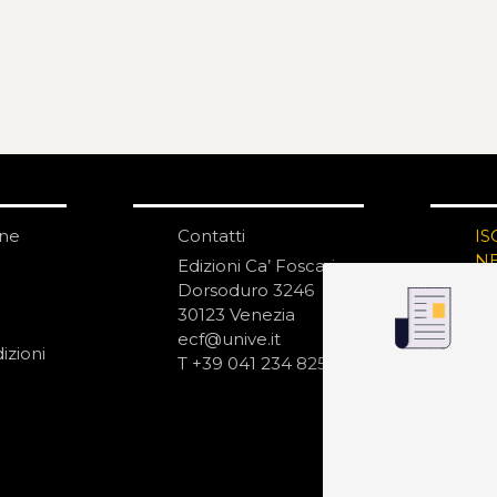
one
Contatti
IS
N
Edizioni Ca’ Foscari
Dorsoduro 3246
30123 Venezia
ecf@unive.it
izioni
T +39 041 234 8250