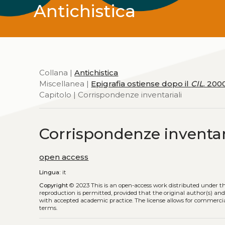
Antichistica
Collana |
Antichistica
Miscellanea |
Epigrafia ostiense dopo il
CIL
. 2000
Capitolo | Corrispondenze inventariali
Corrispondenze inventar
open access
Lingua:
it
Copyright
© 2023
This is an open-access work distributed under t
reproduction is permitted, provided that the original author(s) and
with accepted academic practice. The license allows for commercia
terms.