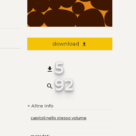
download
file_download
5
file_download
92
search
Altre Info
+
capitoli nello stesso volume