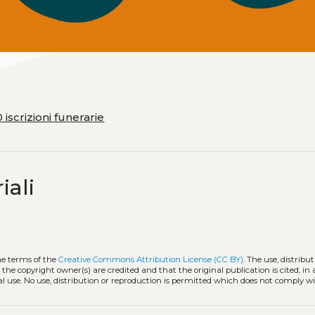
 iscrizioni funerarie
iali
he terms of the
Creative Commons Attribution License (CC BY)
. The use, distribut
 the copyright owner(s) are credited and that the original publication is cited, i
l use. No use, distribution or reproduction is permitted which does not comply w