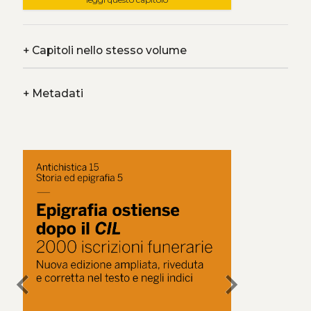
+
Capitoli nello stesso volume
+
Metadati
chevron_left
chevron_right