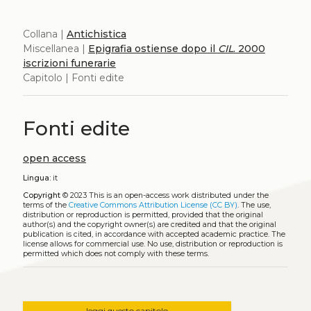
Collana |
Antichistica
Miscellanea |
Epigrafia ostiense dopo il
CIL
. 2000
iscrizioni funerarie
Capitolo | Fonti edite
Fonti edite
open access
Lingua:
it
Copyright
© 2023
This is an open-access work distributed under the
terms of the
Creative Commons Attribution License (CC BY)
. The use,
distribution or reproduction is permitted, provided that the original
author(s) and the copyright owner(s) are credited and that the original
publication is cited, in accordance with accepted academic practice. The
license allows for commercial use. No use, distribution or reproduction is
permitted which does not comply with these terms.
leggi questo capitolo