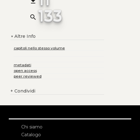
file_download
133
search
Altre Info
+
capitoli nello stesso volume
metadati
open access
peer reviewed
+
Condividi
Chi siamo
Catalogo