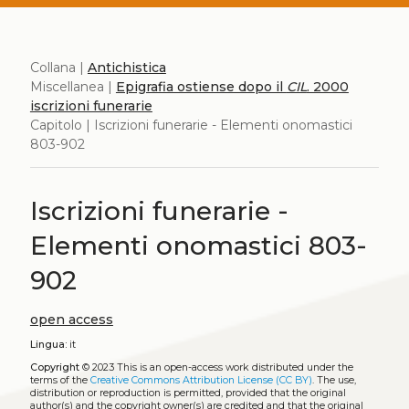
Collana |
Antichistica
Miscellanea |
Epigrafia ostiense dopo il
CIL
. 2000
iscrizioni funerarie
Capitolo | Iscrizioni funerarie - Elementi onomastici
803-902
Iscrizioni funerarie -
Elementi onomastici 803-
902
open access
Lingua:
it
Copyright
© 2023
This is an open-access work distributed under the
terms of the
Creative Commons Attribution License (CC BY)
. The use,
distribution or reproduction is permitted, provided that the original
author(s) and the copyright owner(s) are credited and that the original