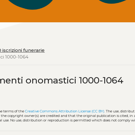
 iscrizioni funerarie
ici 1000-1064
lementi onomastici 1000-1064
he terms of the
Creative Commons Attribution License (CC BY)
. The use, distribut
 the copyright owner(s) are credited and that the original publication is cited, i
l use. No use, distribution or reproduction is permitted which does not comply w