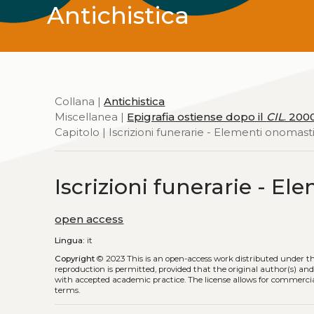
Antichistica
Collana |
Antichistica
Miscellanea |
Epigrafia ostiense dopo il
CIL
. 2000
Capitolo | Iscrizioni funerarie - Elementi onomast
Iscrizioni funerarie - E
open access
Lingua:
it
Copyright
© 2023
This is an open-access work distributed under t
reproduction is permitted, provided that the original author(s) and
with accepted academic practice. The license allows for commercia
terms.