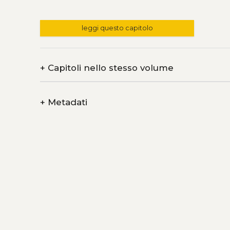
leggi questo capitolo
+
Capitoli nello stesso volume
+
Metadati