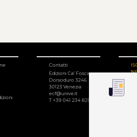
one
Contatti
IS
N
Edizioni Ca’ Foscari
Dorsoduro 3246
30123 Venezia
ecf@unive.it
izioni
T +39 041 234 8250