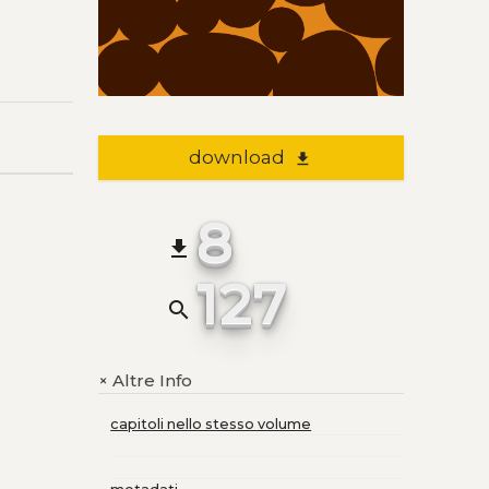
download
file_download
8
file_download
127
search
Altre Info
+
capitoli nello stesso volume