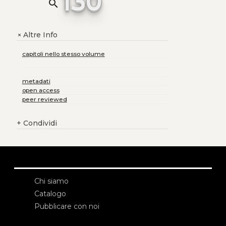
130
search
Altre Info
+
capitoli nello stesso volume
metadati
open access
peer reviewed
+
Condividi
Chi siamo
Catalogo
Pubblicare con noi