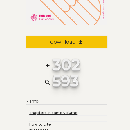
download
file_download
302
file_download
593
search
Info
+
chapters in same volume
how to cite