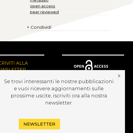
metadati
open access
peer reviewed
+
Condividi
CRIVITI ALLA
EWSLETTER
x
Se trovi interessanti le nostre pubblicazioni
e vuoi ricevere aggiornamenti sulle
prossime uscite, iscriviti ora alla nostra
newsletter.
NEWSLETTER