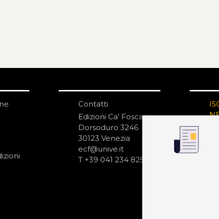
one
Contatti
IS
N
Edizioni Ca’ Foscari
Dorsoduro 3246
30123 Venezia
ecf@unive.it
izioni
T +39 041 234 8250