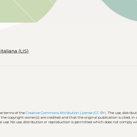
taliana (LIS)
he terms of the
Creative Commons Attribution License (CC BY)
. The use, distribu
 the copyright owner(s) are credited and that the original publication is cited, i
l use. No use, distribution or reproduction is permitted which does not comply w