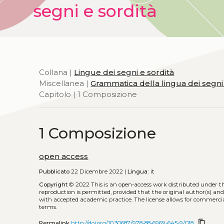
segni e sordità
Collana |
Lingue dei segni e sordità
Miscellanea |
Grammatica della lingua dei segni i
Capitolo | 1 Composizione
1 Composizione
open access
Pubblicato
22 Dicembre 2022 |
Lingua:
it
Copyright
© 2022
This is an open-access work distributed under t
reproduction is permitted, provided that the original author(s) and
with accepted academic practice. The license allows for commercia
terms.
content_copy
Permalink
http://doi.org/10.30687/978-88-6969-645-9/018