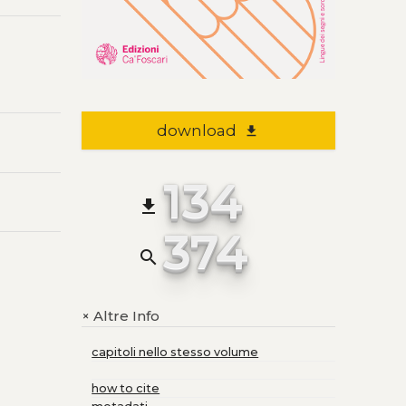
download
file_download
134
file_download
374
search
Altre Info
+
capitoli nello stesso volume
how to cite