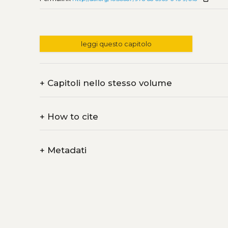
leggi questo capitolo
+
Capitoli nello stesso volume
+
How to cite
+
Metadati