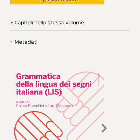
+
Capitoli nello stesso volume
+
Metadati
chevron_right