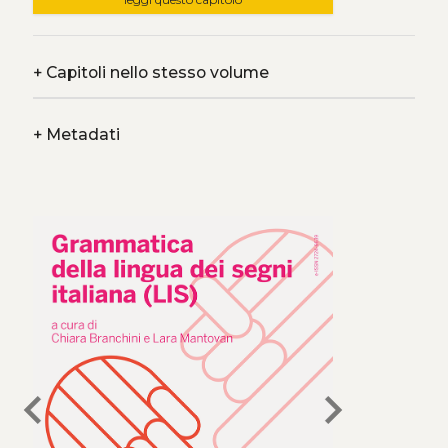
+
Capitoli nello stesso volume
+
Metadati
chevron_left
chevron_right