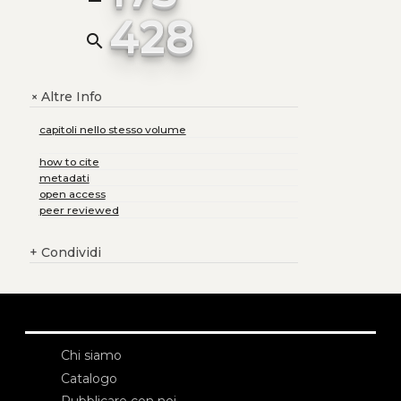
428
search
Altre Info
+
capitoli nello stesso volume
how to cite
metadati
open access
peer reviewed
+
Condividi
Chi siamo
Catalogo
Pubblicare con noi