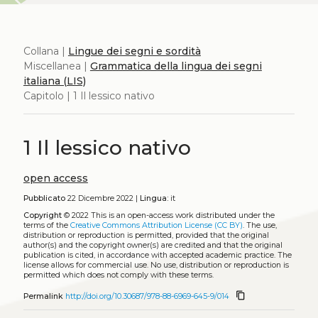
Collana |
Lingue dei segni e sordità
Miscellanea |
Grammatica della lingua dei segni
italiana (LIS)
Capitolo | 1 Il lessico nativo
1 Il lessico nativo
open access
Pubblicato
22 Dicembre 2022 |
Lingua:
it
Copyright
© 2022
This is an open-access work distributed under the
terms of the
Creative Commons Attribution License (CC BY)
. The use,
distribution or reproduction is permitted, provided that the original
author(s) and the copyright owner(s) are credited and that the original
publication is cited, in accordance with accepted academic practice. The
license allows for commercial use. No use, distribution or reproduction is
permitted which does not comply with these terms.
content_copy
Permalink
http://doi.org/10.30687/978-88-6969-645-9/014