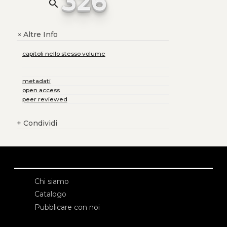
326
search
Altre Info
+
capitoli nello stesso volume
metadati
open access
peer reviewed
+
Condividi
Chi siamo
Catalogo
Pubblicare con noi