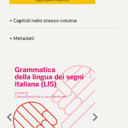
+
Capitoli nello stesso volume
+
Metadati
chevron_left
chevron_right