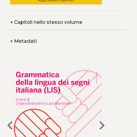
+
Capitoli nello stesso volume
+
Metadati
chevron_left
chevron_right