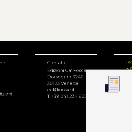
one
Contatti
IS
N
Edizioni Ca’ Foscari
Dorsoduro 3246
30123 Venezia
ecf@unive.it
izioni
T +39 041 234 8250