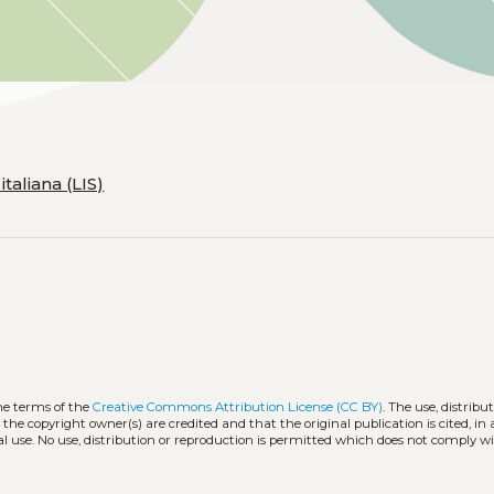
taliana (LIS)
he terms of the
Creative Commons Attribution License (CC BY)
. The use, distribu
 the copyright owner(s) are credited and that the original publication is cited, i
l use. No use, distribution or reproduction is permitted which does not comply w