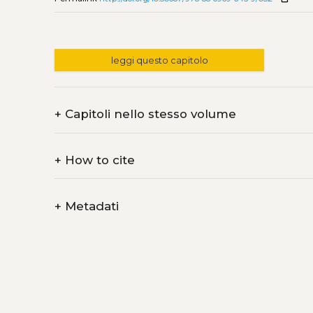
leggi questo capitolo
+
Capitoli nello stesso volume
+
How to cite
+
Metadati