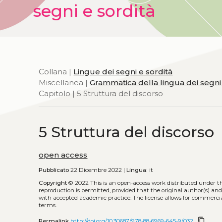
segni e sordità
Collana |
Lingue dei segni e sordità
Miscellanea |
Grammatica della lingua dei segni i
Capitolo | 5 Struttura del discorso
5 Struttura del discorso
open access
Pubblicato
22 Dicembre 2022 |
Lingua:
it
Copyright
© 2022
This is an open-access work distributed under t
reproduction is permitted, provided that the original author(s) and
with accepted academic practice. The license allows for commercia
terms.
content_copy
Permalink
http://doi.org/10.30687/978-88-6969-645-9/032