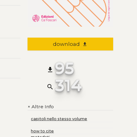
download
file_download
95
file_download
314
search
Altre Info
+
capitoli nello stesso volume
how to cite