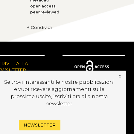
metadati
open access
peer reviewed
+
Condividi
CRIVITI ALLA
EWSLETTER
x
Se trovi interessanti le nostre pubblicazioni
e vuoi ricevere aggiornamenti sulle
prossime uscite, iscriviti ora alla nostra
newsletter.
NEWSLETTER