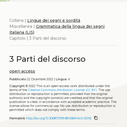
Collana |
Lingue dei segni e sordità
Miscellanea |
Grammatica della lingua dei segni
italiana (LIS)
Capitolo | 3 Parti del discorso
3 Parti del discorso
open access
Pubblicato
22 Dicembre 2022 |
Lingua:
it
Copyright
© 2022
This is an open-access work distributed under the
terms of the
Creative Commons Attribution License (CC BY)
. The use,
distribution or reproduction is permitted, provided that the original
author(s) and the copyright owner(s) are credited and that the original
publication is cited, in accordance with accepted academic practice. The
license allows for commercial use. No use, distribution or reproduction is
permitted which does not comply with these terms.
content_copy
Permalink
http://doi.org/10.30687/978-88-6969-645-9/016