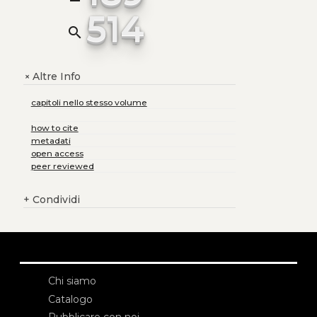
514
search
Altre Info
+
capitoli nello stesso volume
how to cite
metadati
open access
peer reviewed
+
Condividi
Chi siamo
Catalogo
Pubblicare con noi