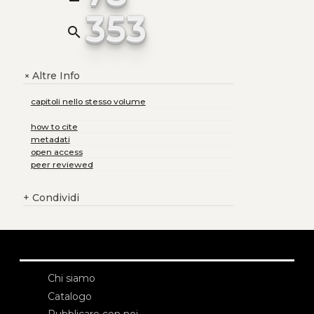
353
search
Altre Info
+
capitoli nello stesso volume
how to cite
metadati
open access
peer reviewed
+
Condividi
Chi siamo
Catalogo
Pubblicare con noi