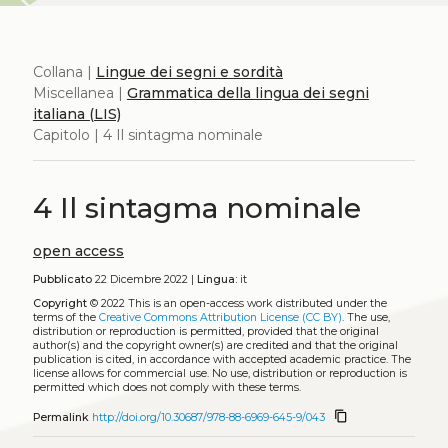
Collana |
Lingue dei segni e sordità
Miscellanea |
Grammatica della lingua dei segni
italiana (LIS)
Capitolo | 4 Il sintagma nominale
4 Il sintagma nominale
open access
Pubblicato
22 Dicembre 2022 |
Lingua:
it
Copyright
© 2022
This is an open-access work distributed under the
terms of the
Creative Commons Attribution License (CC BY)
. The use,
distribution or reproduction is permitted, provided that the original
author(s) and the copyright owner(s) are credited and that the original
publication is cited, in accordance with accepted academic practice. The
license allows for commercial use. No use, distribution or reproduction is
permitted which does not comply with these terms.
content_copy
Permalink
http://doi.org/10.30687/978-88-6969-645-9/043