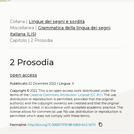
Collana |
Lingue dei segni e sordità
Miscellanea |
Grammatica della lingua dei segni
italiana (LIS)
Capitolo | 2 Prosodia
2 Prosodia
open access
Pubblicato
22 Dicembre 2022 |
Lingua:
it
Copyright
© 2022
This is an open-access work distributed under the
terms of the
Creative Commons Attribution License (CC BY)
. The use,
distribution or reproduction is permitted, provided that the original
author(s) and the copyright owner(s) are credited and that the original
publication is cited, in accordance with accepted academic practice. The
license allows for commercial use. No use, distribution or reproduction is
permitted which does not comply with these terms.
content_copy
Permalink
http://doi.org/10.30687/978-88-6969-645-9/011