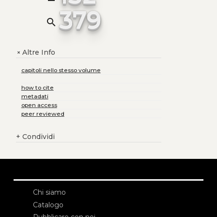
379
search
Altre Info
+
capitoli nello stesso volume
how to cite
metadati
open access
peer reviewed
+
Condividi
Chi siamo
Catalogo
Pubblicare con noi