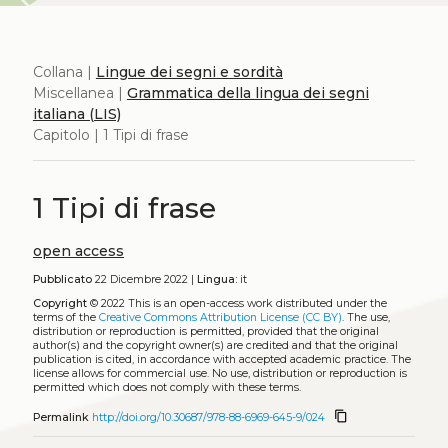
Collana |
Lingue dei segni e sordità
Miscellanea |
Grammatica della lingua dei segni
italiana (LIS)
Capitolo | 1 Tipi di frase
1 Tipi di frase
open access
Pubblicato
22 Dicembre 2022 |
Lingua:
it
Copyright
© 2022
This is an open-access work distributed under the
terms of the
Creative Commons Attribution License (CC BY)
. The use,
distribution or reproduction is permitted, provided that the original
author(s) and the copyright owner(s) are credited and that the original
publication is cited, in accordance with accepted academic practice. The
license allows for commercial use. No use, distribution or reproduction is
permitted which does not comply with these terms.
content_copy
Permalink
http://doi.org/10.30687/978-88-6969-645-9/024