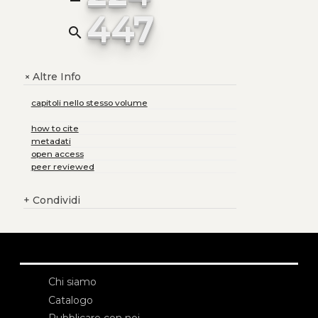
447
search
Altre Info
+
capitoli nello stesso volume
how to cite
metadati
open access
peer reviewed
+
Condividi
Chi siamo
Catalogo
Pubblicare con noi